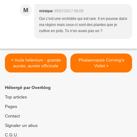
M
minique
05/07/2017 08:09
Oui c’est une orchidée qui est rare. Il en pousse dans
ma région mais ceux-ci sont des plantes que je
cultive en pots. Tu n’en avais pas un ?
< Inula helenium - grande
Phalaenopsis Corning’s
aunée, aunée officinale
Violet >
Hébergé par Overblog
Top articles
Pages
Contact
Signaler un abus
C.G.U.