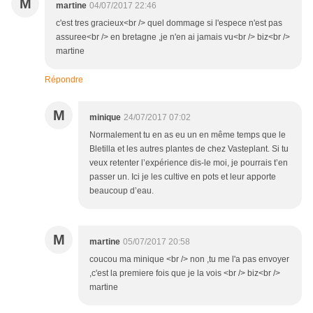
M
martine
04/07/2017 22:46
c'est tres gracieux<br /> quel dommage si l'espece n'est pas
assuree<br /> en bretagne ,je n'en ai jamais vu<br /> biz<br />
martine
Répondre
M
minique
24/07/2017 07:02
Normalement tu en as eu un en même temps que le
Bletilla et les autres plantes de chez Vasteplant. Si tu
veux retenter l’expérience dis-le moi, je pourrais t’en
passer un. Ici je les cultive en pots et leur apporte
beaucoup d’eau.
M
martine
05/07/2017 20:58
coucou ma minique <br /> non ,tu me l'a pas envoyer
,c'est la premiere fois que je la vois <br /> biz<br />
martine