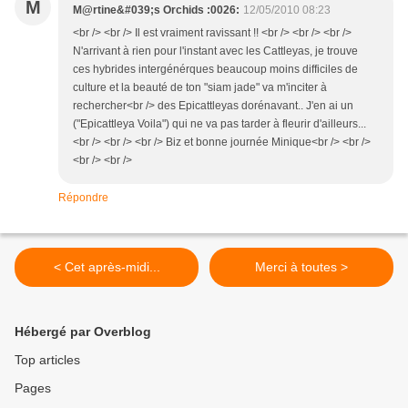
M
M@rtine&#039;s Orchids :0026:
12/05/2010 08:23
<br /> <br /> Il est vraiment ravissant !! <br /> <br /> <br />
N'arrivant à rien pour l'instant avec les Cattleyas, je trouve
ces hybrides intergénérques beaucoup moins difficiles de
culture et la beauté de ton "siam jade" va m'inciter à
rechercher<br /> des Epicattleyas dorénavant.. J'en ai un
("Epicattleya Voila") qui ne va pas tarder à fleurir d'ailleurs...
<br /> <br /> <br /> Biz et bonne journée Minique<br /> <br />
<br /> <br />
Répondre
< Cet après-midi...
Merci à toutes >
Hébergé par Overblog
Top articles
Pages