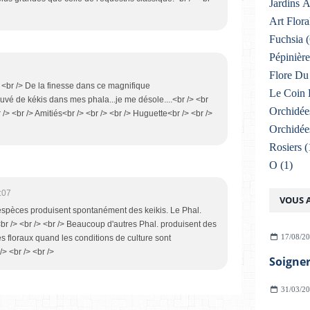
Jardins 
Art Flora
Fuchsia
(
Pépinière
Flore Du 
/> <br /> De la finesse dans ce magnifique
Le Coin 
rouvé de kékis dans mes phala...je me désole....<br /> <br
Orchidée
/> <br /> Amitiés<br /> <br /> <br /> Huguette<br /> <br />
Orchidée
Rosiers
(
O
(1)
:07
VOUS A
 espèces produisent spontanément des keikis. Le Phal.
.<br /> <br /> <br /> Beaucoup d'autres Phal. produisent des
17/08/2
s floraux quand les conditions de culture sont
/> <br /> <br />
31/03/2