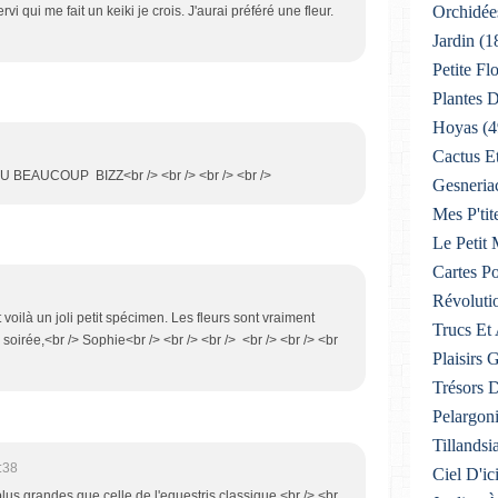
Orchidée
ervi qui me fait un keiki je crois. J'aurai préféré une fleur.
Jardin
(1
Petite F
Plantes D
Hoyas
(4
Cactus E
U BEAUCOUP BIZZ<br /> <br /> <br /> <br />
Gesneria
Mes P'tit
Le Petit
Cartes Po
Révoluti
t voilà un joli petit spécimen. Les fleurs sont vraiment
Trucs Et
oirée,<br /> Sophie<br /> <br /> <br /> <br /> <br /> <br
Plaisirs
Trésors 
Pelargon
Tillandsi
:38
Ciel D'ic
 plus grandes que celle de l'equestris classique.<br /> <br