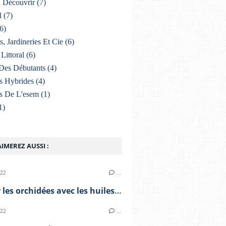
À Découvrir
(7)
l
(7)
6)
s, Jardineries Et Cie
(6)
Littoral
(6)
Des Débutants
(4)
s Hybrides
(4)
s De L'esem
(1)
1)
IMEREZ AUSSI :
022
…
Soigner les orchidées avec les huiles essentielles
022
…