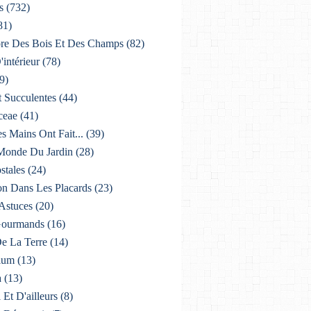
s
(732)
81)
lore Des Bois Et Des Champs
(82)
'intérieur
(78)
9)
t Succulentes
(44)
ceae
(41)
es Mains Ont Fait...
(39)
 Monde Du Jardin
(28)
stales
(24)
on Dans Les Placards
(23)
 Astuces
(20)
 Gourmands
(16)
De La Terre
(14)
ium
(13)
a
(13)
i Et D'ailleurs
(8)