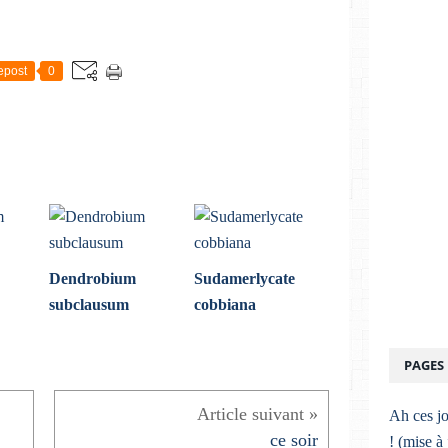
epost
0
Dendrobium
Sudamerlycate
subclausum
cobbiana
PAGES
Ah ces jo
ce soir
! (mise à