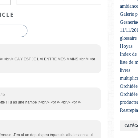
ambiance
ICLE
Galerie 
Gesneriac
11/11/20
glossaire
Hoyas
Index de 
 /> <br /> CA Y EST JE L AI ENTRE MES MAINS <br /> <br
liste de 
livres
multiplic
Orchidée
Orchidée
:45
producteu
ette ! Tu as une hampe ?<br /> <br /> <br /> <br />
Restrepi
CATÉG
énéreuse. J'en ai un depuis peu équestris albalescens qui