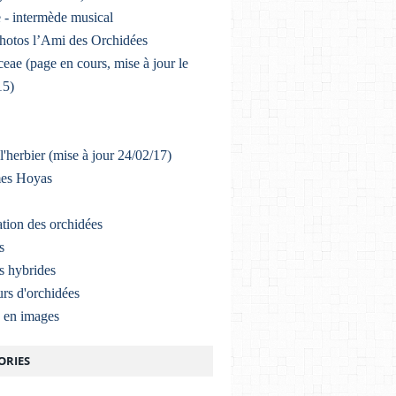
 - intermède musical
photos l’Ami des Orchidées
eae (page en cours, mise à jour le
15)
l'herbier (mise à jour 24/02/17)
mes Hoyas
ation des orchidées
s
s hybrides
rs d'orchidées
a en images
ORIES