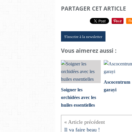
PARTAGER CET ARTICLE
R
S'inscrire à la newsletter
Vous aimerez aussi :
Ascocentrum
Soigner les
garayi
orchidées avec les
huiles essentielles
Il va faire beau !