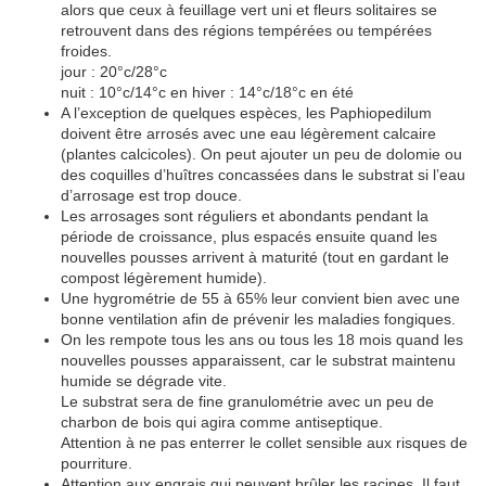
alors que ceux à feuillage vert uni et fleurs solitaires se
retrouvent dans des régions tempérées ou tempérées
froides.
jour : 20°c/28°c
nuit : 10°c/14°c en hiver : 14°c/18°c en été
A l’exception de quelques espèces, les Paphiopedilum
doivent être arrosés avec une eau légèrement calcaire
(plantes calcicoles). On peut ajouter un peu de dolomie ou
des coquilles d’huîtres concassées dans le substrat si l’eau
d’arrosage est trop douce.
Les arrosages sont réguliers et abondants pendant la
période de croissance, plus espacés ensuite quand les
nouvelles pousses arrivent à maturité (tout en gardant le
compost légèrement humide).
Une hygrométrie de 55 à 65% leur convient bien avec une
bonne ventilation afin de prévenir les maladies fongiques.
On les rempote tous les ans ou tous les 18 mois quand les
nouvelles pousses apparaissent, car le substrat maintenu
humide se dégrade vite.
Le substrat sera de fine granulométrie avec un peu de
charbon de bois qui agira comme antiseptique.
Attention à ne pas enterrer le collet sensible aux risques de
pourriture.
Attention aux engrais qui peuvent brûler les racines. Il faut