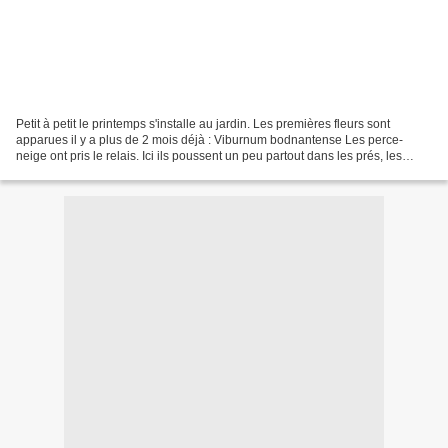
Petit à petit le printemps s'installe au jardin. Les premières fleurs sont
apparues il y a plus de 2 mois déjà : Viburnum bodnantense Les perce-
neige ont pris le relais. Ici ils poussent un peu partout dans les prés, les
fossés, en sous-bois... Ceux du...