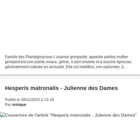
Famille des Plantaginaceae L'asarine grimpante, appelée parfois muflier
grimpant est une plante vivace, gélive, à port volubile et à souche ligneuse,
généralement cultivée en annuelle. Elle est mellifère, non parfumée, à
croissance rapide (2 à 4 mètres)....
Hesperis matronalis - Julienne des Dames
Publié le 28/11/2022 à 13:18
Par
minique