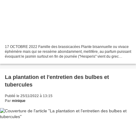
17 OCTOBRE 2022 Famille des brassicacées Plante bisannuelle ou vivace
éphémère mais qui se ressème abondamment, mellifère, au parfum puissant
évoquant le jasmin surtout en fin de journée ("Hesperis" vient du grec
"hesperos" signifiant "soir"). Originaire...
La plantation et l'entretien des bulbes et
tubercules
Publié le 25/11/2022 à 13:15
Par
minique