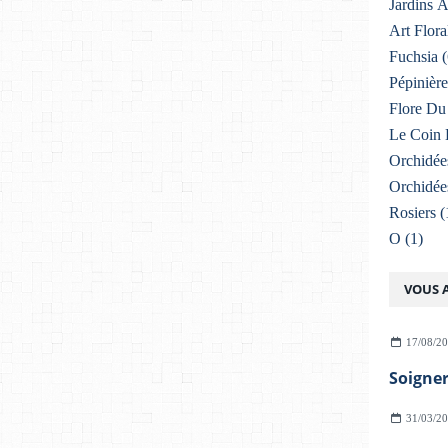
Jardins 
Art Flora
Fuchsia
(
Pépinière
Flore Du 
Le Coin 
Orchidée
Orchidée
Rosiers
(
O
(1)
VOUS A
17/08/2
31/03/2