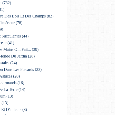
s
(732)
81)
lore Des Bois Et Des Champs
(82)
'intérieur
(78)
9)
t Succulentes
(44)
ceae
(41)
es Mains Ont Fait...
(39)
 Monde Du Jardin
(28)
stales
(24)
on Dans Les Placards
(23)
 Astuces
(20)
 Gourmands
(16)
De La Terre
(14)
ium
(13)
a
(13)
i Et D'ailleurs
(8)