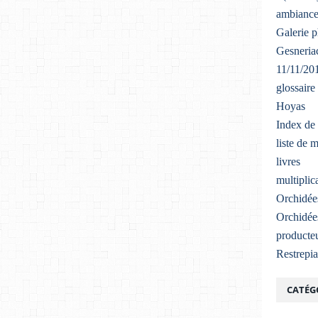
ambiance
Galerie 
Gesneriac
11/11/20
glossaire
Hoyas
Index de 
liste de 
livres
multiplic
Orchidée
Orchidée
producteu
Restrepi
CATÉG