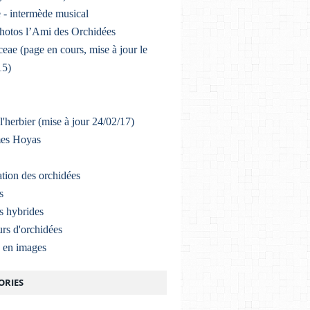
 - intermède musical
photos l’Ami des Orchidées
eae (page en cours, mise à jour le
15)
l'herbier (mise à jour 24/02/17)
mes Hoyas
ation des orchidées
s
s hybrides
rs d'orchidées
a en images
ORIES