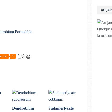
AU JA
Quelques 
la maison
epost
0
Dendrobium
Sudamerlycate