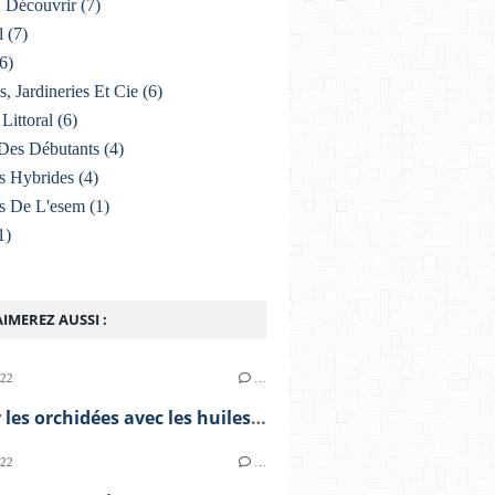
À Découvrir
(7)
l
(7)
6)
s, Jardineries Et Cie
(6)
Littoral
(6)
Des Débutants
(4)
s Hybrides
(4)
s De L'esem
(1)
1)
IMEREZ AUSSI :
022
…
Soigner les orchidées avec les huiles essentielles
022
…