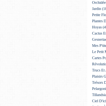
Orchidée
Jardin
(1
Petite F
Plantes D
Hoyas
(4
Cactus E
Gesneria
Mes P'tit
Le Petit
Cartes Po
Révoluti
Trucs Et
Plaisirs
Trésors 
Pelargon
Tillandsi
Ciel D'ic