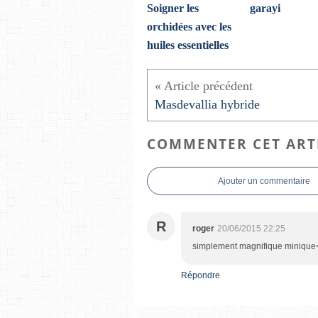
Soigner les
garayi
orchidées avec les
huiles essentielles
Masdevallia hybride
COMMENTER CET ART
Ajouter un commentaire
R
roger
20/06/2015 22:25
simplement magnifique minique<b
Répondre