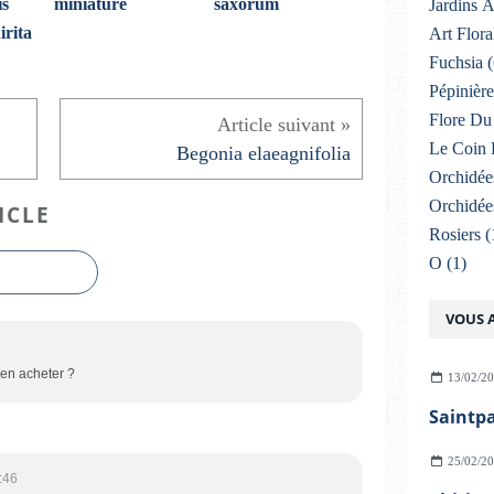
is
miniature
saxorum
Jardins 
irita
Art Flora
Fuchsia
(
Pépinière
Flore Du 
Le Coin 
Begonia elaeagnifolia
Orchidée
Orchidée
ICLE
Rosiers
(
O
(1)
VOUS A
 en acheter ?
13/02/2
Saintp
25/02/2
:46