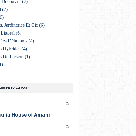
À Découvrir
(7)
l
(7)
6)
s, Jardineries Et Cie
(6)
Littoral
(6)
Des Débutants
(4)
s Hybrides
(4)
s De L'esem
(1)
1)
IMEREZ AUSSI :
019
…
aulia House of Amani
018
…