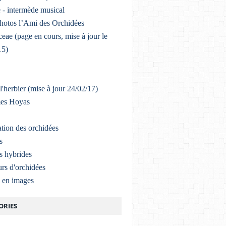
 - intermède musical
photos l’Ami des Orchidées
eae (page en cours, mise à jour le
15)
l'herbier (mise à jour 24/02/17)
mes Hoyas
ation des orchidées
s
s hybrides
rs d'orchidées
a en images
ORIES