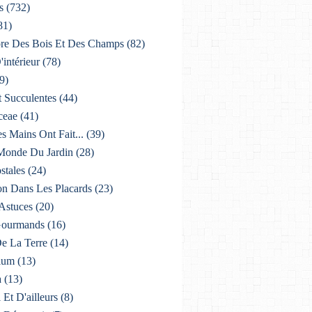
s
(732)
81)
lore Des Bois Et Des Champs
(82)
'intérieur
(78)
9)
t Succulentes
(44)
ceae
(41)
es Mains Ont Fait...
(39)
 Monde Du Jardin
(28)
stales
(24)
on Dans Les Placards
(23)
 Astuces
(20)
 Gourmands
(16)
De La Terre
(14)
ium
(13)
a
(13)
i Et D'ailleurs
(8)