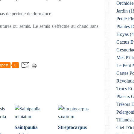
Orchidée
Jardin
(1
a pas de période de dormance.
Petite F
outures ou semis. Le semis s'effectue au chaud sans
Plantes D
Hoyas
(4
Cactus E
Gesneria
Mes P'tit
Le Petit
epost
0
Cartes Po
Révoluti
Trucs Et
Plaisirs
Trésors 
Pelargon
Tillandsi
Saintpaulia
Streptocarpus
Ciel D'ic