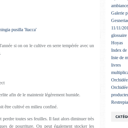
ambiance
Galerie 
Gesneriac
11/11/20
glossaire
Hoyas
 l'année si on on le cultive en serre tempérée avec un
Index de 
.
liste de 
livres
multiplic
Orchidée
ect
Orchidée
erlite afin de le maintenir légèrement humide.
producteu
Restrepi
t être cultivé en milieu confiné.
CATÉG
 perdre toutes ses feuilles. Il faut alors diminuer très
isques de pourriture. On peut également stocker les