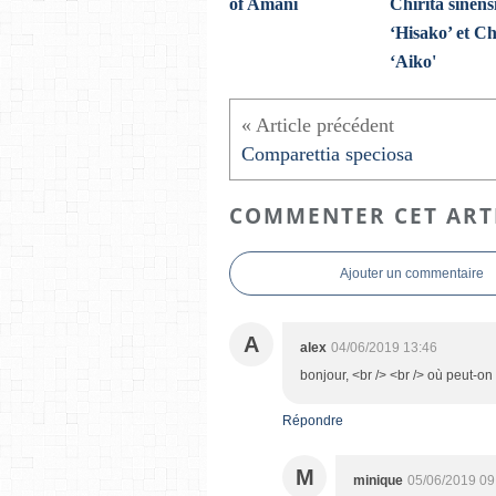
of Amani
Chirita sinens
‘Hisako’ et Ch
‘Aiko'
Comparettia speciosa
COMMENTER CET ART
Ajouter un commentaire
A
alex
04/06/2019 13:46
bonjour, <br /> <br /> où peut-on
Répondre
M
minique
05/06/2019 09