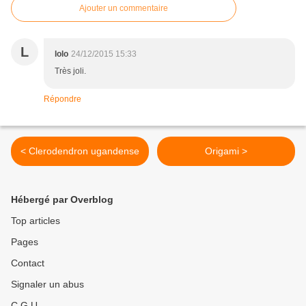
Ajouter un commentaire
L
lolo
24/12/2015 15:33
Très joli.
Répondre
< Clerodendron ugandense
Origami >
Hébergé par Overblog
Top articles
Pages
Contact
Signaler un abus
C.G.U.