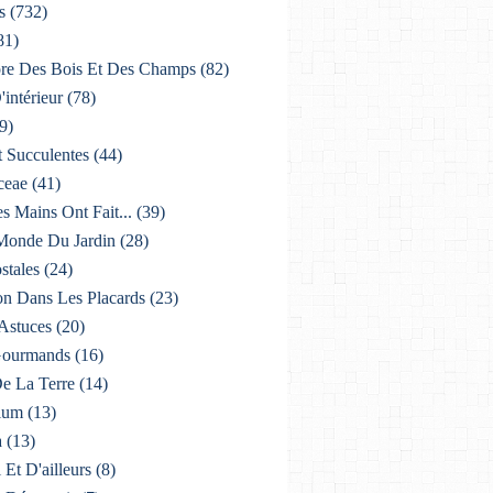
s
(732)
81)
lore Des Bois Et Des Champs
(82)
'intérieur
(78)
9)
t Succulentes
(44)
ceae
(41)
es Mains Ont Fait...
(39)
 Monde Du Jardin
(28)
stales
(24)
on Dans Les Placards
(23)
 Astuces
(20)
 Gourmands
(16)
De La Terre
(14)
ium
(13)
a
(13)
i Et D'ailleurs
(8)