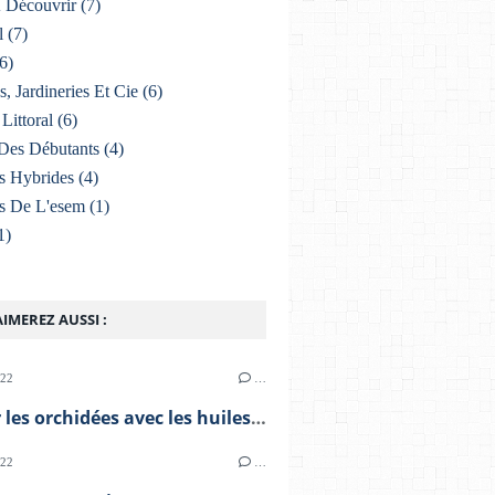
À Découvrir
(7)
l
(7)
6)
s, Jardineries Et Cie
(6)
Littoral
(6)
Des Débutants
(4)
s Hybrides
(4)
s De L'esem
(1)
1)
IMEREZ AUSSI :
022
…
Soigner les orchidées avec les huiles essentielles
022
…