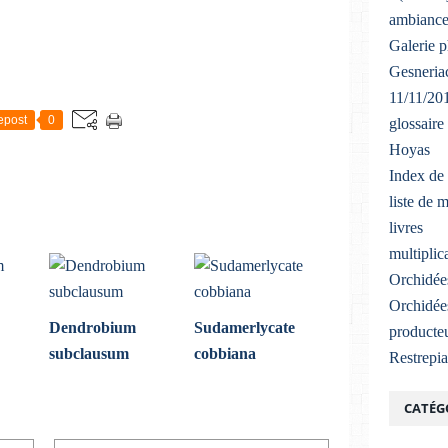
ambiance
Galerie 
Gesneriac
11/11/20
epost
0
glossaire
Hoyas
Index de 
liste de 
livres
multiplic
Orchidée
Orchidée
Dendrobium
Sudamerlycate
producteu
subclausum
cobbiana
Restrepi
CATÉG