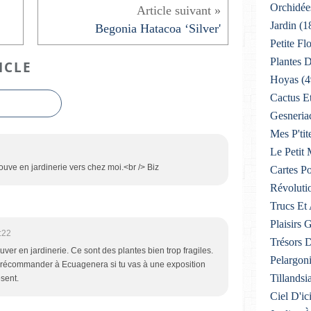
Orchidée
Jardin
(1
Begonia Hatacoa ‘Silver'
Petite F
Plantes D
ICLE
Hoyas
(4
Cactus E
Gesneria
Mes P'tit
Le Petit
trouve en jardinerie vers chez moi.<br /> Biz
Cartes Po
Révoluti
Trucs Et
Plaisirs
:22
Trésors 
ver en jardinerie. Ce sont des plantes bien trop fragiles.
Pelargon
précommander à Ecuagenera si tu vas à une exposition
Tillandsi
ésent.
Ciel D'ic