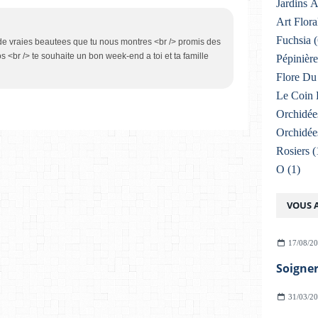
Jardins 
Art Flora
Fuchsia
(
e de vraies beautees que tu nous montres <br /> promis des
s <br /> te souhaite un bon week-end a toi et ta famille
Pépinière
Flore Du 
Le Coin 
Orchidée
Orchidée
Rosiers
(
O
(1)
VOUS A
17/08/2
31/03/2