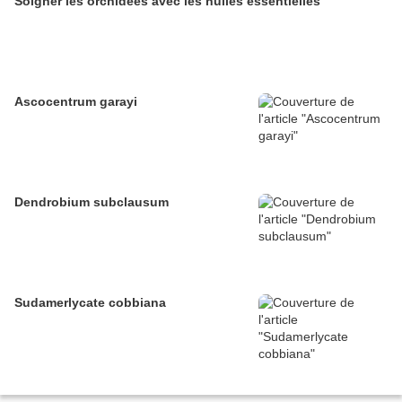
Soigner les orchidées avec les huiles essentielles
Ascocentrum garayi
Dendrobium subclausum
Sudamerlycate cobbiana