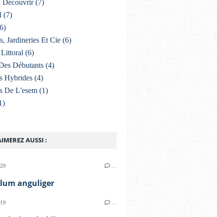
À Découvrir
(7)
l
(7)
6)
s, Jardineries Et Cie
(6)
Littoral
(6)
Des Débutants
(4)
s Hybrides
(4)
s De L'esem
(1)
1)
IMEREZ AUSSI :
020
…
llum anguliger
019
…