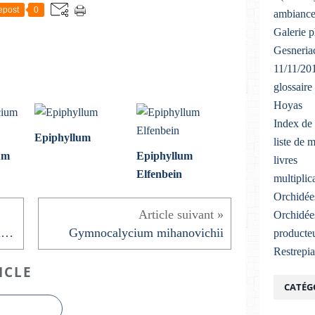
epost
0
ambiance
Galerie 
Gesneriac
11/11/20
glossaire
Hoyas
Index de 
Epiphyllum
liste de 
um
Epiphyllum
livres
Elfenbein
multiplic
Orchidée
Orchidée
Pelargonium ‘Westdale Appleblossom'
Gymnocalycium mihanovichii
producteu
Restrepi
ICLE
CATÉG