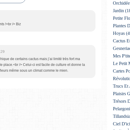
Orchidée
Jardin
(1
Petite F
ts !<br /> Biz
Plantes D
Hoyas
(4
Cactus E
Gesneria
:29
Mes P'tit
hique de certains cactus mais j’ai limité très fort ma
Le Petit
 place.<br /> Celui-ci est facile de culture et donne la
s fleurs même sous un climat comme le mien.
Cartes Po
Révoluti
Trucs Et
Plaisirs
Trésors 
Pelargon
Tillandsi
Ciel D'ic