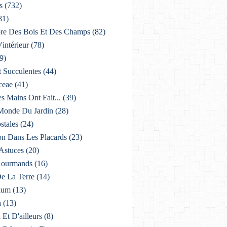
s
(732)
81)
lore Des Bois Et Des Champs
(82)
'intérieur
(78)
9)
t Succulentes
(44)
ceae
(41)
es Mains Ont Fait...
(39)
 Monde Du Jardin
(28)
stales
(24)
on Dans Les Placards
(23)
 Astuces
(20)
 Gourmands
(16)
De La Terre
(14)
ium
(13)
a
(13)
i Et D'ailleurs
(8)