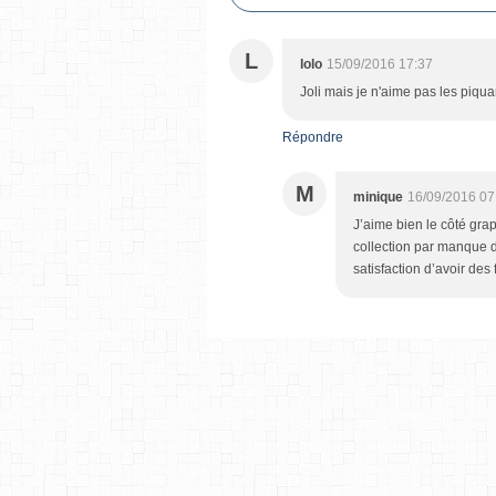
L
lolo
15/09/2016 17:37
Joli mais je n'aime pas les piquan
Répondre
M
minique
16/09/2016 07
J’aime bien le côté grap
collection par manque de
satisfaction d’avoir de