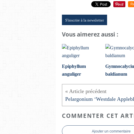
R
S'inscrire à la newsletter
Vous aimerez aussi :
Epiphyllum
Gymnocalyci
anguliger
baldianum
COMMENTER CET ART
Ajouter un commentaire