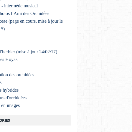
 - intermède musical
photos l’Ami des Orchidées
eae (page en cours, mise à jour le
15)
l'herbier (mise à jour 24/02/17)
mes Hoyas
ation des orchidées
s
s hybrides
rs d'orchidées
a en images
ORIES