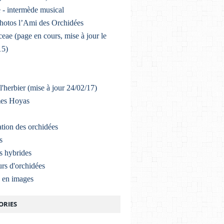
 - intermède musical
photos l’Ami des Orchidées
eae (page en cours, mise à jour le
15)
l'herbier (mise à jour 24/02/17)
mes Hoyas
ation des orchidées
s
s hybrides
rs d'orchidées
a en images
ORIES