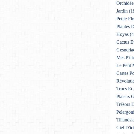
Orchidée
Jardin
(1
Petite F
Plantes D
Hoyas
(4
Cactus E
Gesneria
Mes P'tit
Le Petit
Cartes Po
Révoluti
Trucs Et
Plaisirs
Trésors 
Pelargon
Tillandsi
Ciel D'ic