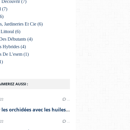
À Découvrir
(7)
l
(7)
6)
s, Jardineries Et Cie
(6)
Littoral
(6)
Des Débutants
(4)
s Hybrides
(4)
s De L'esem
(1)
1)
IMEREZ AUSSI :
022
…
Soigner les orchidées avec les huiles essentielles
022
…