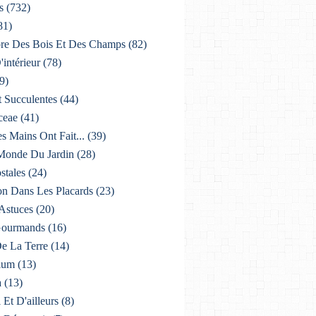
s
(732)
81)
lore Des Bois Et Des Champs
(82)
'intérieur
(78)
9)
t Succulentes
(44)
ceae
(41)
es Mains Ont Fait...
(39)
 Monde Du Jardin
(28)
stales
(24)
on Dans Les Placards
(23)
 Astuces
(20)
 Gourmands
(16)
De La Terre
(14)
ium
(13)
a
(13)
i Et D'ailleurs
(8)