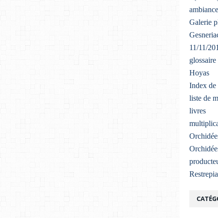
ambiance
Galerie 
Gesneriac
11/11/20
glossaire
Hoyas
Index de 
liste de 
livres
multiplic
Orchidée
Orchidée
producteu
Restrepi
CATÉG