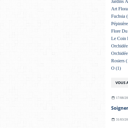
Jardins 
Art Flora
Fuchsia
(
Pépinière
Flore Du 
Le Coin 
Orchidée
Orchidée
Rosiers
(
O
(1)
VOUS A
17/08/2
31/03/2