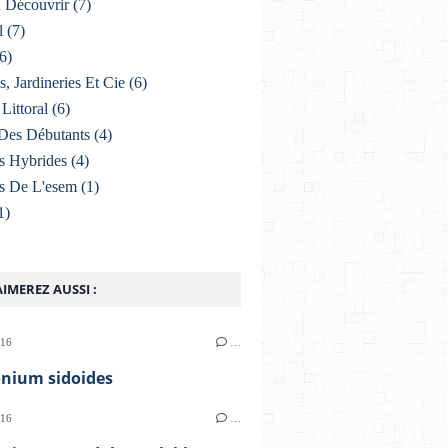
À Découvrir
(7)
l
(7)
6)
s, Jardineries Et Cie
(6)
Littoral
(6)
Des Débutants
(4)
s Hybrides
(4)
s De L'esem
(1)
1)
IMEREZ AUSSI :
016
…
onium sidoides
016
…