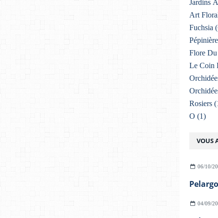
Jardins 
Art Flora
Fuchsia
(
Pépinière
Flore Du 
Le Coin 
Orchidée
Orchidée
Rosiers
(
O
(1)
VOUS A
06/10/2
Pelarg
04/09/2