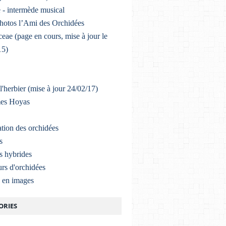
 - intermède musical
photos l’Ami des Orchidées
eae (page en cours, mise à jour le
15)
l'herbier (mise à jour 24/02/17)
mes Hoyas
ation des orchidées
s
s hybrides
rs d'orchidées
a en images
ORIES