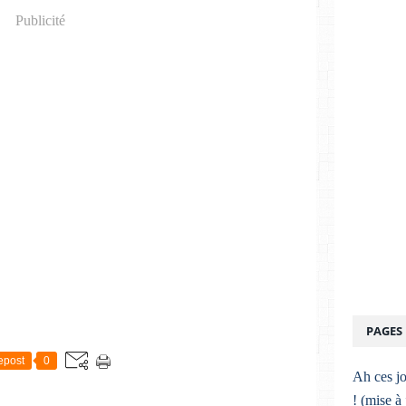
Publicité
PAGES
epost
0
Ah ces jo
! (mise à