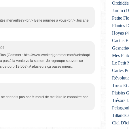
Orchidée
Jardin
(1
Petite F
tes merveilles?<br /> Belle journée à vous<br /> Josiane
Plantes D
Hoyas
(4
Cactus E
Gesneria
:04
s-Bas (Gommer : http://www.kwekerijgommer.com/webshop/
Mes P'tit
en a pas à la vente vu la saison. Je regroupe souvent ce
Le Petit
is de port (19,50€). A plusieurs ça passe mieux.
Cartes Po
Révoluti
Trucs Et
Plaisirs
ne connais pas <br /> merci de me faire le connaitre <br
Trésors 
Pelargon
Tillandsi
Ciel D'ic