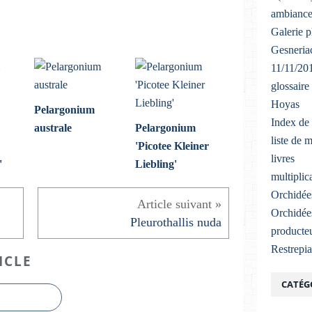
ambiance
Galerie 
Gesneriac
11/11/20
glossaire
Hoyas
Pelargonium
Index de 
australe
Pelargonium
liste de 
'Picotee Kleiner
livres
'
Liebling'
multiplic
Orchidée
Orchidée
Pleurothallis nuda
producteu
Restrepi
ICLE
CATÉG