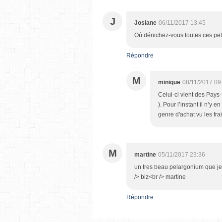
J
Josiane
06/11/2017 13:45
Où dénichez-vous toutes ces peti
Répondre
M
minique
08/11/2017 09
Celui-ci vient des Pay
). Pour l’instant il n’y 
genre d'achat vu les fra
M
martine
05/11/2017 23:36
un tres beau pelargonium que je 
/> biz<br /> martine
Répondre