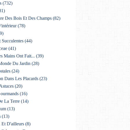
s
(732)
81)
lore Des Bois Et Des Champs
(82)
'intérieur
(78)
9)
t Succulentes
(44)
ceae
(41)
es Mains Ont Fait...
(39)
 Monde Du Jardin
(28)
stales
(24)
on Dans Les Placards
(23)
 Astuces
(20)
 Gourmands
(16)
De La Terre
(14)
ium
(13)
a
(13)
i Et D'ailleurs
(8)