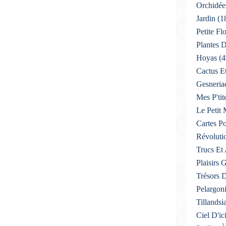
Orchidée
Jardin
(1
Petite F
Plantes D
Hoyas
(4
Cactus E
Gesneria
Mes P'tit
Le Petit
Cartes Po
Révoluti
Trucs Et
Plaisirs
Trésors 
Pelargon
Tillandsi
Ciel D'ic