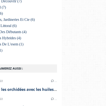
À Découvrir
(7)
l
(7)
6)
s, Jardineries Et Cie
(6)
Littoral
(6)
Des Débutants
(4)
s Hybrides
(4)
s De L'esem
(1)
1)
IMEREZ AUSSI :
022
…
Soigner les orchidées avec les huiles essentielles
022
…