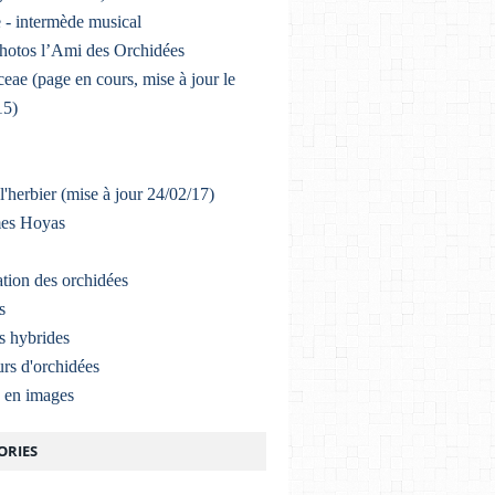
 - intermède musical
photos l’Ami des Orchidées
eae (page en cours, mise à jour le
15)
l'herbier (mise à jour 24/02/17)
mes Hoyas
ation des orchidées
s
s hybrides
rs d'orchidées
a en images
ORIES