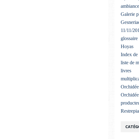
ambiance
Galerie 
Gesneriac
11/11/20
glossaire
Hoyas
Index de 
liste de 
livres
multiplic
Orchidée
Orchidée
producteu
Restrepi
CATÉG