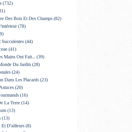
s
(732)
81)
lore Des Bois Et Des Champs
(82)
'intérieur
(78)
9)
t Succulentes
(44)
ceae
(41)
es Mains Ont Fait...
(39)
 Monde Du Jardin
(28)
stales
(24)
on Dans Les Placards
(23)
 Astuces
(20)
 Gourmands
(16)
De La Terre
(14)
ium
(13)
a
(13)
i Et D'ailleurs
(8)