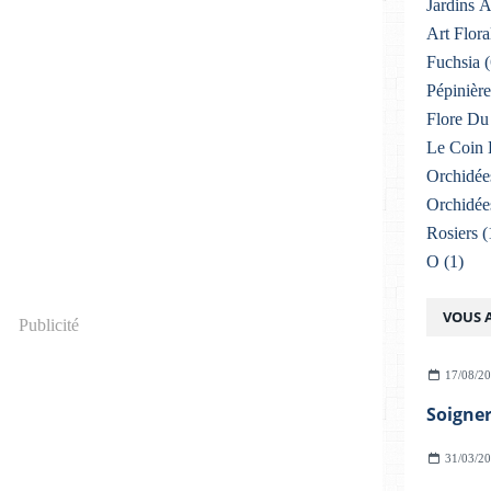
Jardins 
Art Flora
Fuchsia
(
Pépinière
Flore Du 
Le Coin 
Orchidée
Orchidée
Rosiers
(
O
(1)
VOUS A
Publicité
17/08/2
31/03/2