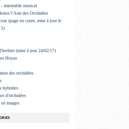
 - intermède musical
photos l’Ami des Orchidées
eae (page en cours, mise à jour le
15)
l'herbier (mise à jour 24/02/17)
mes Hoyas
ation des orchidées
s
s hybrides
rs d'orchidées
a en images
ORIES