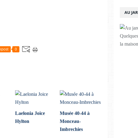
AU JA
Quelques 
la maison
epost
0
Laelonia Joice
Musée 40-44 à
Hylton
Monceau-
Imbrechies