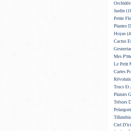
Orchidée
Jardin
(1
Petite F
Plantes D
Hoyas
(4
Cactus E
Gesneria
Mes P'tit
Le Petit
Cartes Po
Révoluti
Trucs Et
Plaisirs
Trésors 
Pelargon
Tillandsi
Ciel D'ic