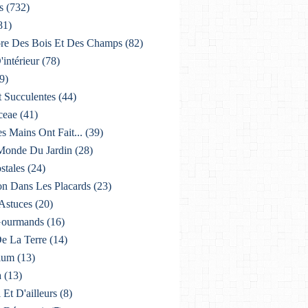
s
(732)
81)
lore Des Bois Et Des Champs
(82)
'intérieur
(78)
9)
t Succulentes
(44)
ceae
(41)
es Mains Ont Fait...
(39)
 Monde Du Jardin
(28)
stales
(24)
on Dans Les Placards
(23)
 Astuces
(20)
 Gourmands
(16)
De La Terre
(14)
ium
(13)
a
(13)
i Et D'ailleurs
(8)