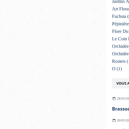
Jardins 
Art Flora
Fuchsia
(
Pépinière
Flore Du 
Le Coin 
Orchidée
Orchidée
Rosiers
(
O
(1)
VOUS A
28/03/2
Brassoc
20/03/2