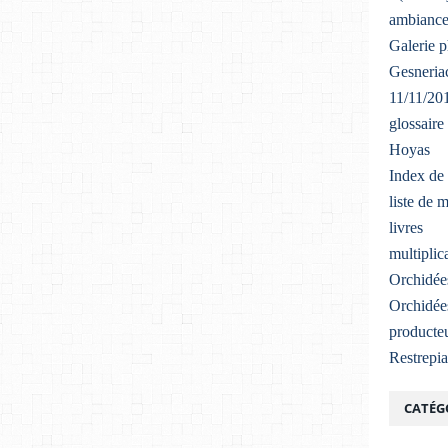
ambiance
Galerie 
Gesneriac
11/11/20
glossaire
Hoyas
Index de 
liste de 
livres
multiplic
Orchidée
Orchidée
producteu
Restrepi
CATÉG