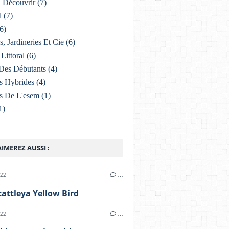
À Découvrir
(7)
l
(7)
6)
s, Jardineries Et Cie
(6)
Littoral
(6)
Des Débutants
(4)
s Hybrides
(4)
s De L'esem
(1)
1)
IMEREZ AUSSI :
022
…
attleya Yellow Bird
022
…