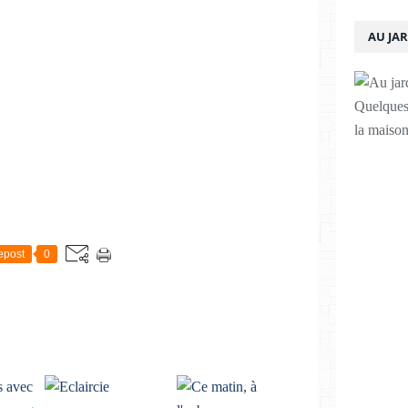
AU JA
Quelques 
la maison
epost
0