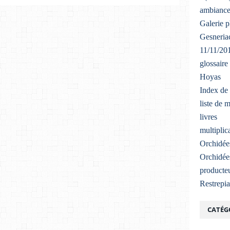
ambiance
Galerie 
Gesneriac
11/11/20
glossaire
Hoyas
Index de 
liste de 
livres
multiplic
Orchidée
Orchidée
producteu
Restrepi
CATÉG