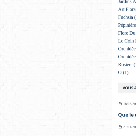
Jardins 
Art Flora
Fuchsia
(
Pépinière
Flore Du 
Le Coin 
Orchidée
Orchidée
Rosiers
(
O
(1)
VOUS A
18/03/2
Que le c
21/01/2