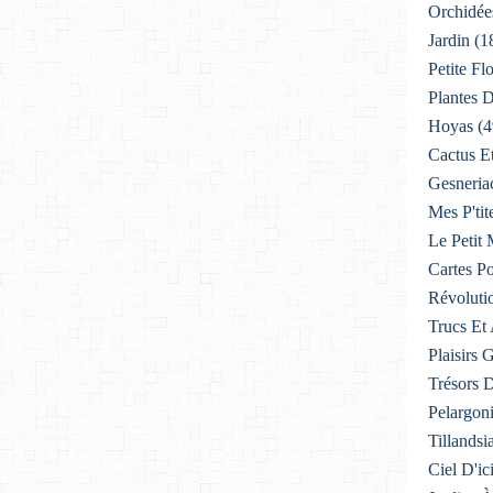
Orchidée
Jardin
(1
Petite F
Plantes D
Hoyas
(4
Cactus E
Gesneria
Mes P'tit
Le Petit
Cartes Po
Révoluti
Trucs Et
Plaisirs
Trésors 
Pelargon
Tillandsi
Ciel D'ic