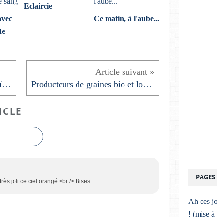
Eclaircie
avec
Ce matin, à l'aube...
de
Valeriana dioïca - Valériane dioïque
Producteurs de graines bio et locales
ICLE
PAGES
très joli ce ciel orangé.<br /> Bises
Ah ces jo
! (mise à