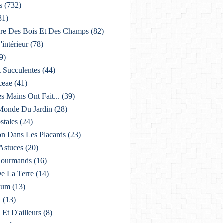
s
(732)
81)
lore Des Bois Et Des Champs
(82)
'intérieur
(78)
9)
t Succulentes
(44)
ceae
(41)
es Mains Ont Fait...
(39)
 Monde Du Jardin
(28)
stales
(24)
on Dans Les Placards
(23)
 Astuces
(20)
 Gourmands
(16)
De La Terre
(14)
ium
(13)
a
(13)
i Et D'ailleurs
(8)