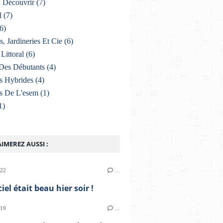
À Découvrir
(7)
l
(7)
6)
s, Jardineries Et Cie
(6)
Littoral
(6)
Des Débutants
(4)
s Hybrides
(4)
s De L'esem
(1)
1)
IMEREZ AUSSI :
022
…
iel était beau hier soir !
019
…