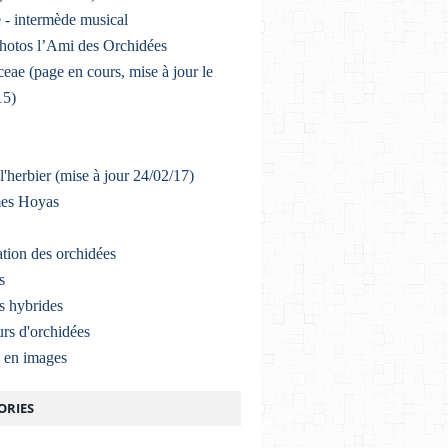
 - intermède musical
photos l’Ami des Orchidées
eae (page en cours, mise à jour le
15)
l'herbier (mise à jour 24/02/17)
mes Hoyas
ation des orchidées
s
s hybrides
rs d'orchidées
a en images
ORIES