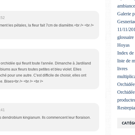
ambiance
Galerie 
:52
Gesneriac
ment les pétales, la fleur fait 7cm de diamètre.<br /> <br />
11/11/20
glossaire
Hoyas
Index de 
liste de 
 orchidée qui fleurit toute l'année. Dimanche à Jardiland
livres
obiums aux fleurs toutes petites et bleu violet. Elles
ché pour une autre. C'est difficile de choisir, elles ont
multiplic
e. Bises<br /> <br /> <br />
Orchidée
Orchidée
producteu
Restrepi
:41
es dendrobium kingianum. Ils commencent leur floraison.
CATÉG