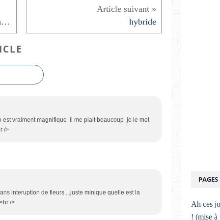
phalaenopsis memoria liu jin chyuan
hybride
ICLE
ro est vraiment magnifique il me plait beaucoup je le met
r />
PAGES
ns interuption de fleurs ...juste minique quelle est la
 <br />
Ah ces jo
! (mise à