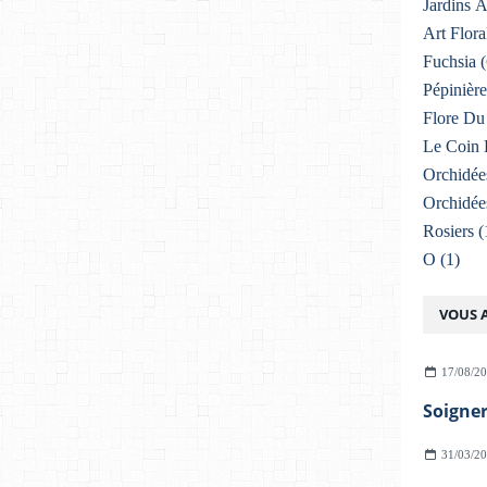
Jardins 
Art Flora
Fuchsia
(
Pépinière
Flore Du 
Le Coin 
Orchidée
Orchidée
Rosiers
(
O
(1)
VOUS A
17/08/2
31/03/2