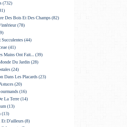
s
(732)
81)
lore Des Bois Et Des Champs
(82)
'intérieur
(78)
9)
t Succulentes
(44)
ceae
(41)
es Mains Ont Fait...
(39)
 Monde Du Jardin
(28)
stales
(24)
on Dans Les Placards
(23)
 Astuces
(20)
 Gourmands
(16)
De La Terre
(14)
ium
(13)
a
(13)
i Et D'ailleurs
(8)