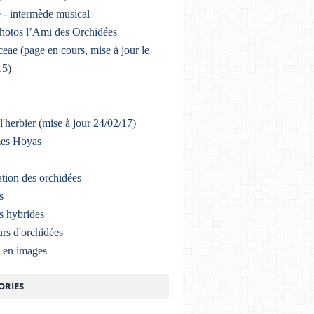
 - intermède musical
photos l’Ami des Orchidées
eae (page en cours, mise à jour le
15)
l'herbier (mise à jour 24/02/17)
mes Hoyas
ation des orchidées
s
s hybrides
rs d'orchidées
a en images
ORIES