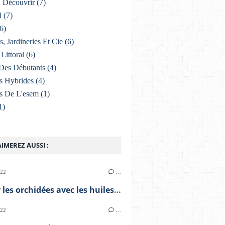
À Découvrir
(7)
l
(7)
6)
s, Jardineries Et Cie
(6)
Littoral
(6)
Des Débutants
(4)
s Hybrides
(4)
s De L'esem
(1)
1)
IMEREZ AUSSI :
022
…
Soigner les orchidées avec les huiles essentielles
022
…