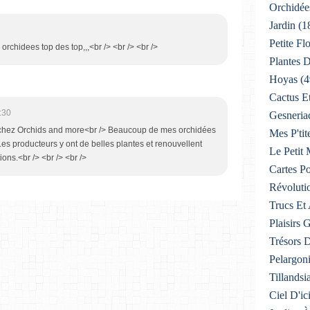
Orchidée
Jardin
(1
Petite F
orchidees top des top,,,<br /> <br /> <br />
Plantes D
Hoyas
(4
Cactus E
:30
Gesneria
de chez Orchids and more<br /> Beaucoup de mes orchidées
Mes P'tit
es producteurs y ont de belles plantes et renouvellent
Le Petit
ions.<br /> <br /> <br />
Cartes Po
Révoluti
Trucs Et
Plaisirs
Trésors 
Pelargon
Tillandsi
Ciel D'ic