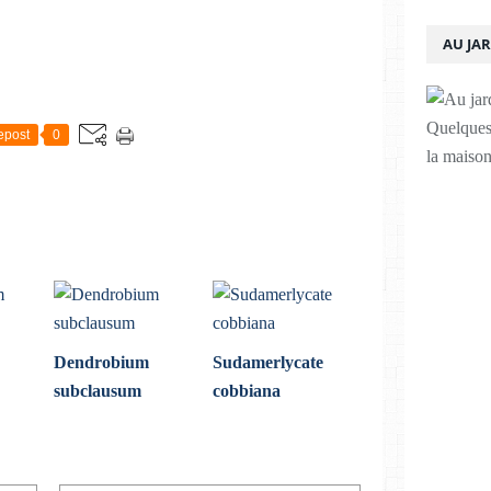
AU JA
Quelques 
epost
0
la maison
Dendrobium
Sudamerlycate
subclausum
cobbiana