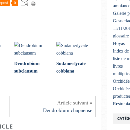
epost
0
ambiance
Galerie 
Gesneriac
11/11/20
glossaire
Hoyas
Index de 
liste de 
Dendrobium
Sudamerlycate
livres
subclausum
cobbiana
multiplic
Orchidée
Orchidée
producteu
Restrepi
Dendrobium chapaense
CATÉG
ICLE