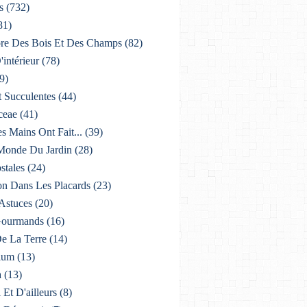
s
(732)
81)
lore Des Bois Et Des Champs
(82)
'intérieur
(78)
9)
t Succulentes
(44)
ceae
(41)
es Mains Ont Fait...
(39)
 Monde Du Jardin
(28)
stales
(24)
on Dans Les Placards
(23)
 Astuces
(20)
 Gourmands
(16)
De La Terre
(14)
ium
(13)
a
(13)
i Et D'ailleurs
(8)