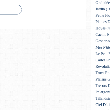
Orchidée
Jardin
(1
Petite F
Plantes D
Hoyas
(4
Cactus E
Gesneria
Mes P'tit
Le Petit
Cartes Po
Révoluti
Trucs Et
Plaisirs
Trésors 
Pelargon
Tillandsi
Ciel D'ic