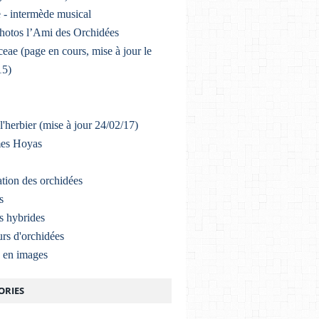
 - intermède musical
photos l’Ami des Orchidées
eae (page en cours, mise à jour le
15)
l'herbier (mise à jour 24/02/17)
mes Hoyas
ation des orchidées
s
s hybrides
rs d'orchidées
a en images
ORIES