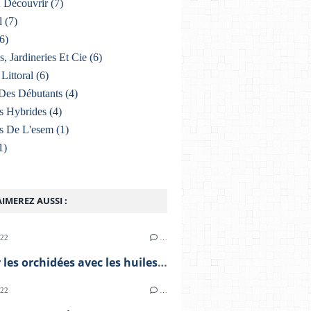
À Découvrir
(7)
l
(7)
6)
s, Jardineries Et Cie
(6)
Littoral
(6)
Des Débutants
(4)
s Hybrides
(4)
s De L'esem
(1)
1)
IMEREZ AUSSI :
022
…
Soigner les orchidées avec les huiles essentielles
022
…