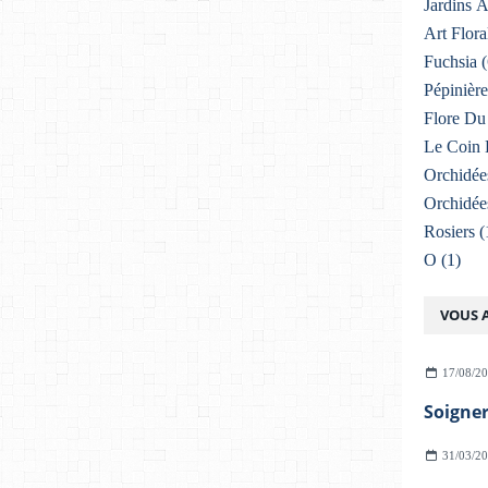
Jardins 
Art Flora
Fuchsia
(
Pépinière
Flore Du 
Le Coin 
Orchidée
Orchidée
Rosiers
(
O
(1)
VOUS A
17/08/2
31/03/2