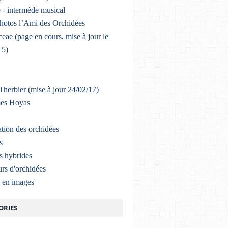
 - intermède musical
photos l’Ami des Orchidées
eae (page en cours, mise à jour le
15)
l'herbier (mise à jour 24/02/17)
mes Hoyas
ation des orchidées
s
s hybrides
rs d'orchidées
a en images
ORIES