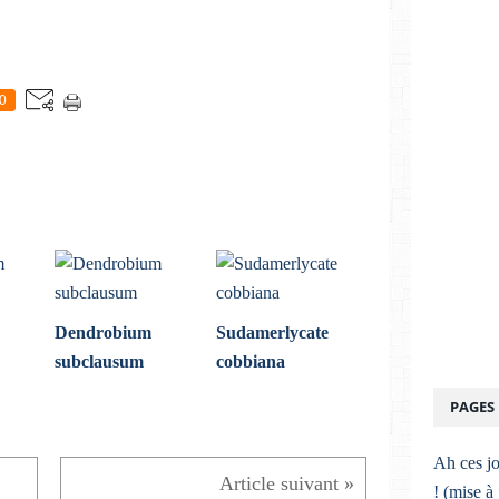
0
Dendrobium
Sudamerlycate
subclausum
cobbiana
PAGES
Ah ces jo
! (mise à