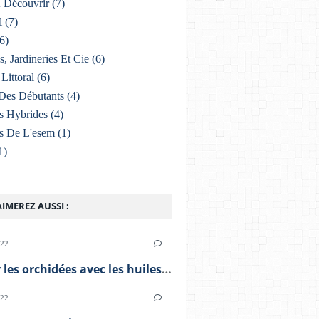
À Découvrir
(7)
l
(7)
6)
s, Jardineries Et Cie
(6)
Littoral
(6)
Des Débutants
(4)
s Hybrides
(4)
s De L'esem
(1)
1)
IMEREZ AUSSI :
022
…
Soigner les orchidées avec les huiles essentielles
022
…