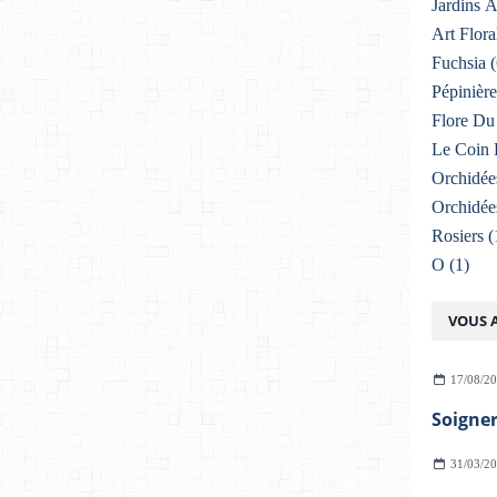
Jardins 
Art Flora
Fuchsia
(
Pépinière
Flore Du 
Le Coin 
Orchidée
Orchidée
Rosiers
(
O
(1)
VOUS A
17/08/2
31/03/2