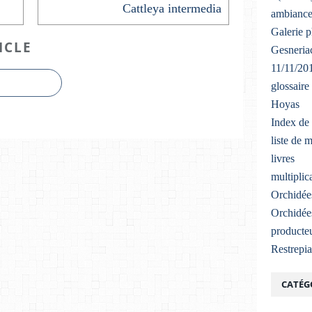
Cattleya intermedia
ambiance
Galerie 
ICLE
Gesneriac
11/11/20
glossaire
Hoyas
Index de 
liste de 
livres
multiplic
Orchidée
Orchidée
producteu
Restrepi
CATÉG