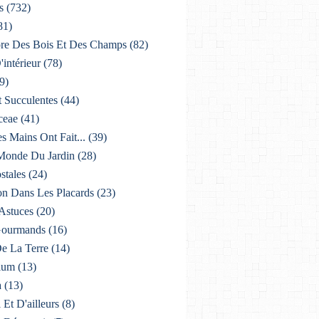
s
(732)
81)
lore Des Bois Et Des Champs
(82)
'intérieur
(78)
9)
t Succulentes
(44)
ceae
(41)
es Mains Ont Fait...
(39)
 Monde Du Jardin
(28)
stales
(24)
on Dans Les Placards
(23)
 Astuces
(20)
 Gourmands
(16)
De La Terre
(14)
ium
(13)
a
(13)
i Et D'ailleurs
(8)