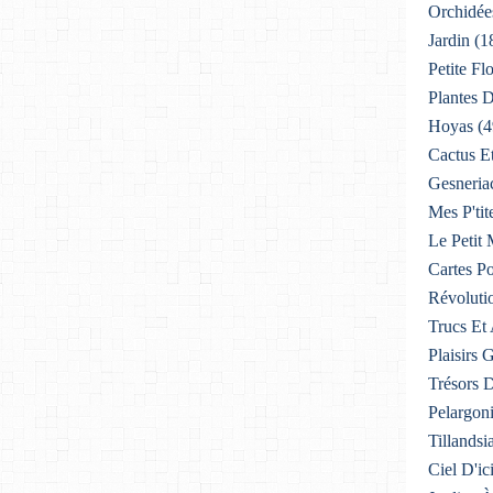
Orchidée
Jardin
(1
Petite F
Plantes D
Hoyas
(4
Cactus E
Gesneria
Mes P'tit
Le Petit
Cartes Po
Révoluti
Trucs Et
Plaisirs
Trésors 
Pelargon
Tillandsi
Ciel D'ic