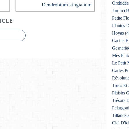
Orchidée
Dendrobium kingianum
Jardin
(1
Petite F
ICLE
Plantes D
Hoyas
(4
Cactus E
Gesneria
Mes P'tit
Le Petit
Cartes Po
Révoluti
Trucs Et
Plaisirs
Trésors 
Pelargon
Tillandsi
Ciel D'ic