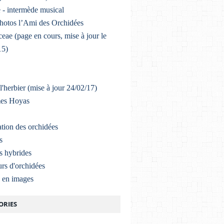
 - intermède musical
photos l’Ami des Orchidées
eae (page en cours, mise à jour le
15)
l'herbier (mise à jour 24/02/17)
mes Hoyas
ation des orchidées
s
s hybrides
rs d'orchidées
a en images
ORIES