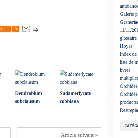
ambiance
Galerie 
Gesneriac
epost
0
11/11/20
glossaire
Hoyas
Index de 
liste de 
livres
multiplic
Orchidée
Dendrobium
Sudamerlycate
Orchidée
subclausum
cobbiana
producteu
Restrepi
CATÉG