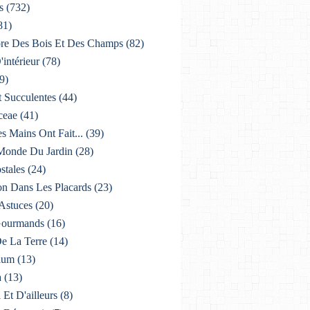
s
(732)
81)
lore Des Bois Et Des Champs
(82)
'intérieur
(78)
9)
t Succulentes
(44)
ceae
(41)
es Mains Ont Fait...
(39)
 Monde Du Jardin
(28)
stales
(24)
on Dans Les Placards
(23)
 Astuces
(20)
 Gourmands
(16)
De La Terre
(14)
ium
(13)
a
(13)
i Et D'ailleurs
(8)