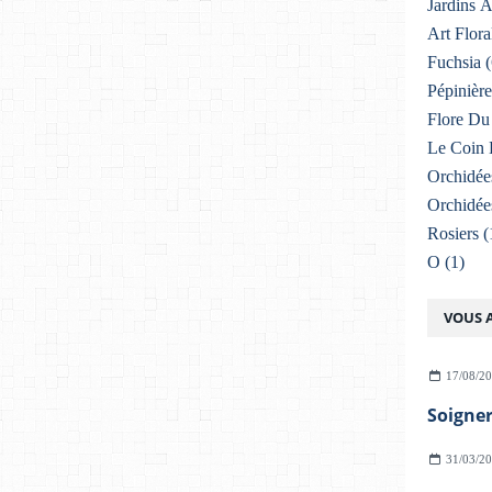
Jardins 
Art Flora
Fuchsia
(
Pépinière
Flore Du 
Le Coin 
Orchidée
Orchidée
Rosiers
(
O
(1)
VOUS A
17/08/2
31/03/2