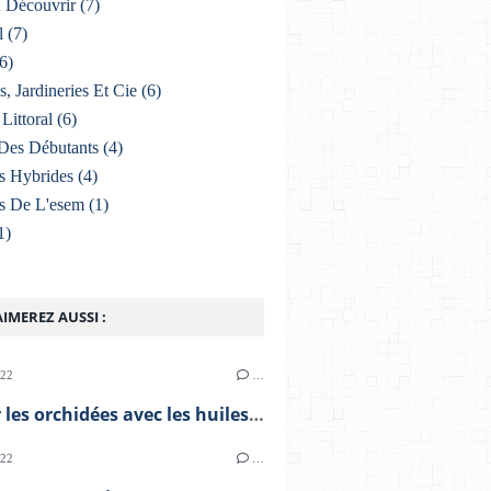
À Découvrir
(7)
l
(7)
6)
s, Jardineries Et Cie
(6)
Littoral
(6)
Des Débutants
(4)
s Hybrides
(4)
s De L'esem
(1)
1)
IMEREZ AUSSI :
022
…
Soigner les orchidées avec les huiles essentielles
022
…