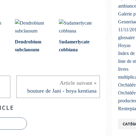
ambiance
Galerie 
Gesneriac
11/11/20
glossaire
Dendrobium
Sudamerlycate
Hoyas
subclausum
cobbiana
Index de 
liste de 
livres
multiplic
Orchidée
bouture de Jani - hoya kentiana
Orchidée
producteu
ICLE
Restrepi
CATÉG