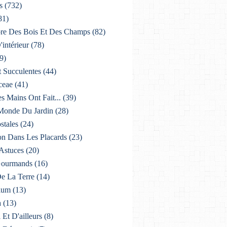
s
(732)
81)
lore Des Bois Et Des Champs
(82)
'intérieur
(78)
9)
t Succulentes
(44)
ceae
(41)
es Mains Ont Fait...
(39)
 Monde Du Jardin
(28)
stales
(24)
on Dans Les Placards
(23)
 Astuces
(20)
 Gourmands
(16)
De La Terre
(14)
ium
(13)
a
(13)
i Et D'ailleurs
(8)