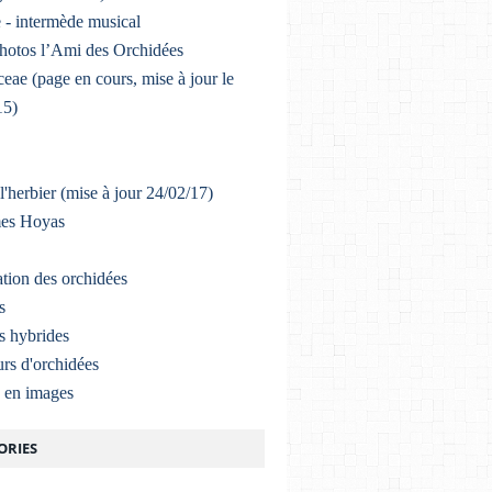
 - intermède musical
photos l’Ami des Orchidées
eae (page en cours, mise à jour le
15)
l'herbier (mise à jour 24/02/17)
mes Hoyas
ation des orchidées
s
s hybrides
rs d'orchidées
a en images
ORIES