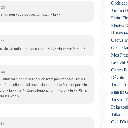
Orchidée
:29
Jardin
(1
Si un jour vous pensez à moi.......<br />
Petite F
Plantes D
Hoyas
(4
Cactus E
:52
Gesneria
i. Je l'ai noté dans un calepin.<br /> <br /> <br /> <br />
Mes P'tit
Le Petit
Cartes Po
:44
Révoluti
 J'aimerai bien un keikis si ce n'est pas trop tard. J'ai vu
Trucs Et
dée et elle me fait envie. Je paierai les frais de port.<br
r /> <br /> <br /> Cordialement.<br /> <br /> <br /> PS - si
Plaisirs
dresse.<br />
Trésors 
Pelargon
Tillandsi
Ciel D'ic
:17