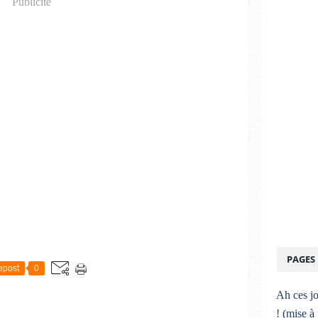
Publicité
PAGES
epost
0
Ah ces jo
! (mise à