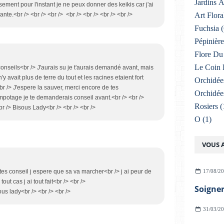
Jardins 
ement pour l'instant je ne peux donner des keikis car j'ai
te.<br /> <br /> <br /> <br /> <br /> <br /> <br />
Art Flora
Fuchsia
(
Pépinière
Flore Du 
Le Coin 
onseils<br /> J'aurais su je t'aurais demandé avant, mais
n'y avait plus de terre du tout et les racines etaient fort
Orchidée
<br /> J'espere la sauver, merci encore de tes
Orchidée
potage je te demanderais conseil avant.<br /> <br />
Rosiers
(
<br /> <br /> <br />
O
(1)
VOUS A
tes conseil j espere que sa va marcher<br /> j ai peur de
17/08/2
out cas j ai tout fait<br /> <br />
 /> <br /> <br />
31/03/2