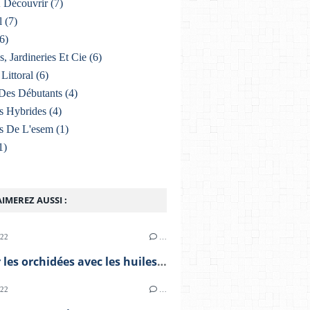
À Découvrir
(7)
l
(7)
6)
s, Jardineries Et Cie
(6)
Littoral
(6)
Des Débutants
(4)
s Hybrides
(4)
s De L'esem
(1)
1)
IMEREZ AUSSI :
022
…
Soigner les orchidées avec les huiles essentielles
022
…