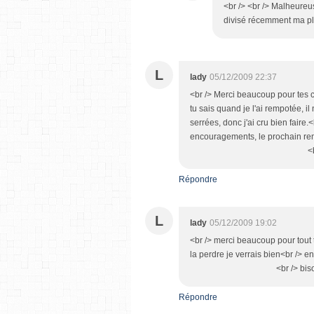
<br /> <br /> Malheureus
divisé récemment ma plan
L
lady
05/12/2009 22:37
<br /> Merci beaucoup pour tes c
tu sais quand je l'ai rempotée, il 
serrées, donc j'ai cru bien faire.
encouragements, le prochain rem
<br /> Bisous Lady
Répondre
L
lady
05/12/2009 19:02
<br /> merci beaucoup pour tout 
la perdre je verrais bien<br /> en t
<br /> bisous lady<br
Répondre