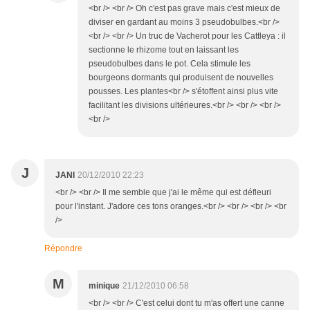
<br /> <br /> Oh c'est pas grave mais c'est mieux de
diviser en gardant au moins 3 pseudobulbes.<br />
<br /> <br /> Un truc de Vacherot pour les Cattleya : il
sectionne le rhizome tout en laissant les
pseudobulbes dans le pot. Cela stimule les
bourgeons dormants qui produisent de nouvelles
pousses. Les plantes<br /> s'étoffent ainsi plus vite
facilitant les divisions ultérieures.<br /> <br /> <br />
<br />
J
JANI
20/12/2010 22:23
<br /> <br /> Il me semble que j'ai le même qui est défleuri
pour l'instant. J'adore ces tons oranges.<br /> <br /> <br /> <br
/>
Répondre
M
minique
21/12/2010 06:58
<br /> <br /> C'est celui dont tu m'as offert une canne