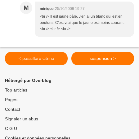
M
minique
25/10/2009 19:27
<br /> Il est jaune pâle. J'en ai un blanc qui est en
boutons. C'est vrai que le jaune est moins courant.
<br /> <br /> <br />
< passiflore citrina
suspension >
Hébergé par Overblog
Top articles
Pages
Contact
Signaler un abus
C.G.U.
Cookies et données personnelles