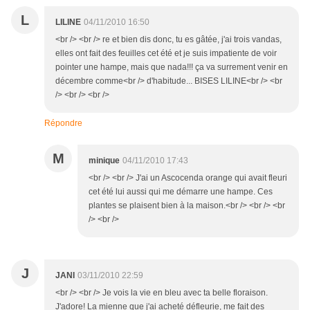
L
LILINE
04/11/2010 16:50
<br /> <br /> re et bien dis donc, tu es gâtée, j'ai trois vandas,
elles ont fait des feuilles cet été et je suis impatiente de voir
pointer une hampe, mais que nada!!! ça va surrement venir en
décembre comme<br /> d'habitude... BISES LILINE<br /> <br
/> <br /> <br />
Répondre
M
minique
04/11/2010 17:43
<br /> <br /> J'ai un Ascocenda orange qui avait fleuri
cet été lui aussi qui me démarre une hampe. Ces
plantes se plaisent bien à la maison.<br /> <br /> <br
/> <br />
J
JANI
03/11/2010 22:59
<br /> <br /> Je vois la vie en bleu avec ta belle floraison.
J'adore! La mienne que j'ai acheté défleurie, me fait des