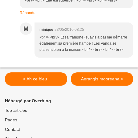
<br /> <br /> Elle est superbe !!!<br /> <br /> <br /> <br />
Répondre
M
minique
23/05/2010 08:25
<br /> <br /> Et sa frangine (suavis alba) me démarre
également sa première hampe ! Les Vanda se
plaisent bien à la maison.<br /> <br /> <br /> <br />
< Ah ce bleu !
Aerangis mooreana >
Hébergé par Overblog
Top articles
Pages
Contact