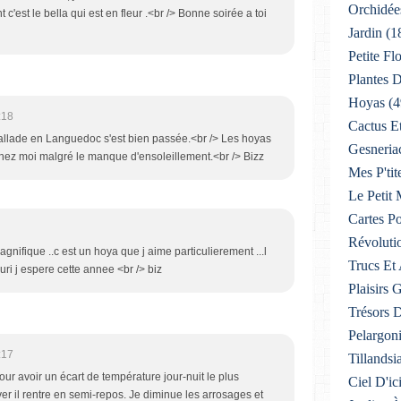
Orchidée
 c'est le bella qui est en fleur .<br /> Bonne soirée a toi
Jardin
(1
Petite F
Plantes D
Hoyas
(4
:18
Cactus E
ballade en Languedoc s'est bien passée.<br /> Les hoyas
Gesneria
chez moi malgré le manque d'ensoleillement.<br /> Bizz
Mes P'tit
Le Petit
Cartes Po
Révoluti
agnifique ..c est un hoya que j aime particulierement ...l
Trucs Et
uri j espere cette annee <br /> biz
Plaisirs
Trésors 
Pelargon
:17
Tillandsi
pour avoir un écart de température jour-nuit le plus
Ciel D'ic
ver il rentre en semi-repos. Je diminue les arrosages et