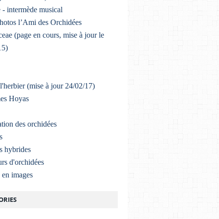
 - intermède musical
photos l’Ami des Orchidées
eae (page en cours, mise à jour le
15)
l'herbier (mise à jour 24/02/17)
mes Hoyas
ation des orchidées
s
s hybrides
rs d'orchidées
a en images
ORIES