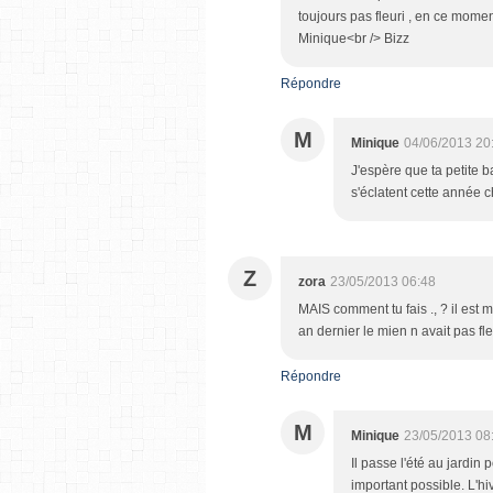
toujours pas fleuri , en ce moment
Minique<br /> Bizz
Répondre
M
Minique
04/06/2013 20
J'espère que ta petite 
s'éclatent cette année 
Z
zora
23/05/2013 06:48
MAIS comment tu fais ., ? il est m
an dernier le mien n avait pas fle
Répondre
M
Minique
23/05/2013 08
Il passe l'été au jardin 
important possible. L'hi