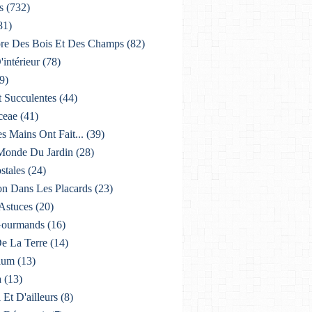
s
(732)
81)
lore Des Bois Et Des Champs
(82)
'intérieur
(78)
9)
t Succulentes
(44)
ceae
(41)
es Mains Ont Fait...
(39)
 Monde Du Jardin
(28)
stales
(24)
on Dans Les Placards
(23)
 Astuces
(20)
 Gourmands
(16)
De La Terre
(14)
ium
(13)
a
(13)
i Et D'ailleurs
(8)