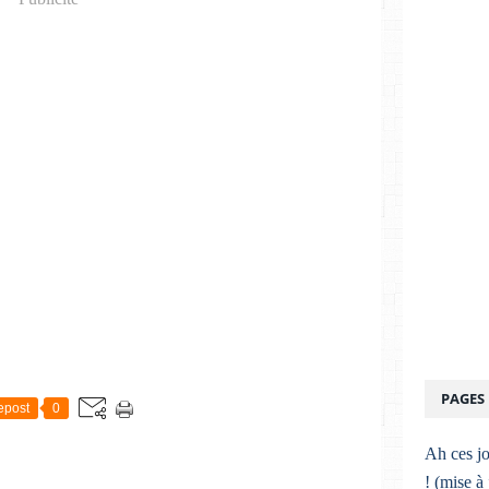
PAGES
epost
0
Ah ces jo
! (mise à