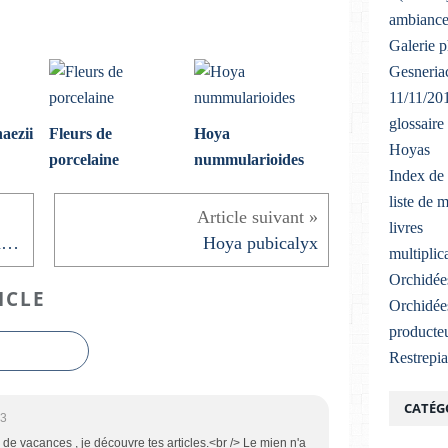
ambiance
Galerie 
Gesneriac
11/11/20
glossaire
aezii
Fleurs de
Hoya
Hoyas
porcelaine
nummularioides
Index de 
liste de 
livres
Revoici le temps des Orchis mascula
Hoya pubicalyx
multiplic
Orchidée
ICLE
Orchidée
producteu
Restrepi
CATÉG
43
 de vacances , je découvre tes articles.<br /> Le mien n'a