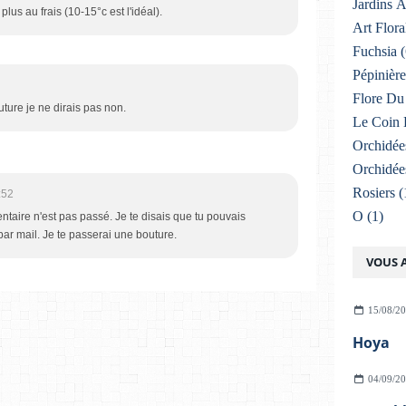
Jardins 
plus au frais (10-15°c est l'idéal).
Art Flora
Fuchsia
(
Pépinière
Flore Du 
outure je ne dirais pas non.
Le Coin 
Orchidée
Orchidée
Rosiers
(
:52
O
(1)
aire n'est pas passé. Je te disais que tu pouvais
ar mail. Je te passerai une bouture.
VOUS A
15/08/2
Hoya
04/09/2