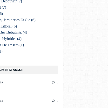
À Découvrir
(7)
l
(7)
6)
s, Jardineries Et Cie
(6)
Littoral
(6)
Des Débutants
(4)
s Hybrides
(4)
s De L'esem
(1)
1)
IMEREZ AUSSI :
019
…
018
…