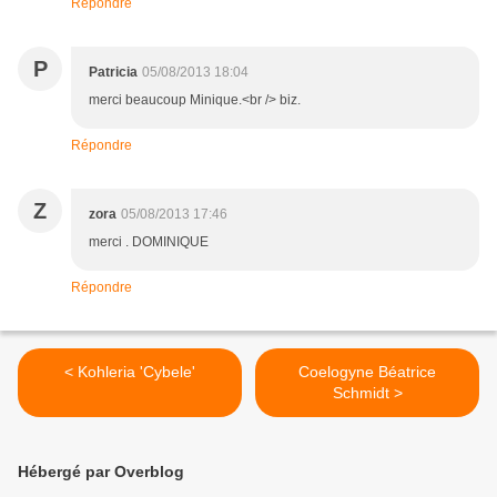
Répondre
P
Patricia
05/08/2013 18:04
merci beaucoup Minique.<br /> biz.
Répondre
Z
zora
05/08/2013 17:46
merci . DOMINIQUE
Répondre
< Kohleria 'Cybele'
Coelogyne Béatrice
Schmidt >
Hébergé par Overblog