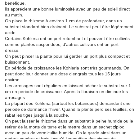
bénéfique.
Ils apprécient une bonne luminosité avec un peu de soleil direct
au matin.
On place le rhizome à environ 1 cm de profondeur, dans un
substrat standard bien drainant. Le substrat peut être légèrement
acide.
Certains Kohleria ont un port retombant et peuvent être cultivés
comme plantes suspendues, d'autres cultivars ont un port
dressé.
On peut pincer la plante pour lui garder un port plus compact et
buissonnant.
En période de croissance les Kohleria sont très gourmands. On
peut donc leur donner une dose d'engrais tous les 15 jours
environ.
Les arrosages sont réguliers en laissant sécher le substrat sur 1
cm en période de croissance. Après la floraison on diminue les
arrosages.
La plupart des Kohleria (surtout les botaniques) demandent une
période de dormance l'hiver. Quand la plante perd ses feuilles, on
rabat les tiges jusqu'à la souche.
On peut laisser le rhizome dans un substrat à peine humide ou le
retirer de la motte de terre et le mettre dans un sachet ziploc
avec un peu de vermiculite humide. On le garde ainsi dans un
endroit sombre et frais jusqu'à l'apparition des signes de