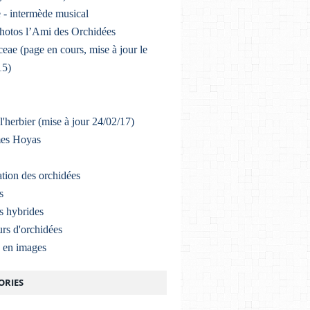
 - intermède musical
photos l’Ami des Orchidées
eae (page en cours, mise à jour le
15)
l'herbier (mise à jour 24/02/17)
mes Hoyas
ation des orchidées
s
s hybrides
rs d'orchidées
a en images
ORIES