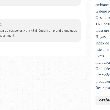
ambiance
Galerie 
Gesneriac
11/11/20
42
glossaire
ctar de ces belles .<br /> J'ai réussi a en prendre quelques
 notamment .
Hoyas
Index de 
liste de 
livres
multiplic
Orchidée
Orchidée
producteu
Restrepi
CATÉG