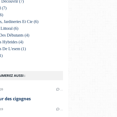
À Découvrir
(7)
l
(7)
6)
s, Jardineries Et Cie
(6)
Littoral
(6)
Des Débutants
(4)
s Hybrides
(4)
s De L'esem
(1)
1)
IMEREZ AUSSI :
020
…
ur des cigognes
019
…