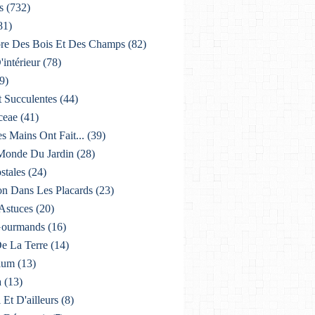
s
(732)
81)
lore Des Bois Et Des Champs
(82)
'intérieur
(78)
9)
t Succulentes
(44)
ceae
(41)
es Mains Ont Fait...
(39)
 Monde Du Jardin
(28)
stales
(24)
on Dans Les Placards
(23)
 Astuces
(20)
 Gourmands
(16)
De La Terre
(14)
ium
(13)
a
(13)
i Et D'ailleurs
(8)