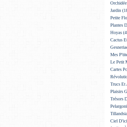
Orchidée
Jardin
(1
Petite F
Plantes D
Hoyas
(4
Cactus E
Gesneria
Mes P'tit
Le Petit
Cartes Po
Révoluti
Trucs Et
Plaisirs
Trésors 
Pelargon
Tillandsi
Ciel D'ic