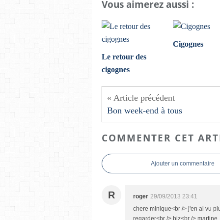
Vous aimerez aussi :
Cigognes
Le retour des
cigognes
Bon week-end à tous
COMMENTER CET ART
Ajouter un commentaire
R
roger
29/09/2013 23:41
chere minique<br /> j'en ai vu plu
regarder<br /> biz<br /> martine