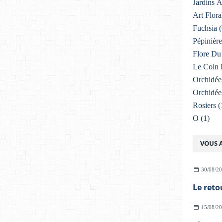
Jardins 
Art Flora
Fuchsia
(
Pépinière
Flore Du 
Le Coin 
Orchidée
Orchidée
Rosiers
(
O
(1)
VOUS A
30/08/2
Le reto
15/08/2