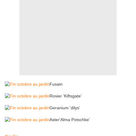
Fusain
Rosier 'Kiftsgate'
Geranium 'dilys'
Aster'Alma Potschke'