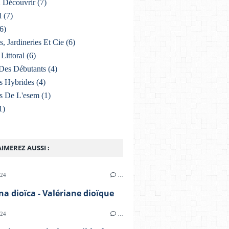
À Découvrir
(7)
l
(7)
6)
s, Jardineries Et Cie
(6)
Littoral
(6)
Des Débutants
(4)
s Hybrides
(4)
s De L'esem
(1)
1)
IMEREZ AUSSI :
024
…
na dioïca - Valériane dioïque
024
…