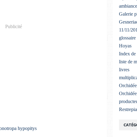
ambiance
Galerie 
Gesneriac
Publicité
11/11/20
glossaire
Hoyas
Index de 
liste de 
livres
multiplic
Orchidée
Orchidée
producteu
Restrepi
CATÉG