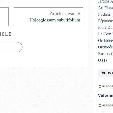
Jardins 
Art Flora
Fuchsia
(
Holcoglossum subutifolium
Pépinière
Flore Du 
ICLE
Le Coin 
Orchidée
Orchidée
Rosiers
(
O
(1)
VOUS A
04/05/2
Valeria
01/04/2