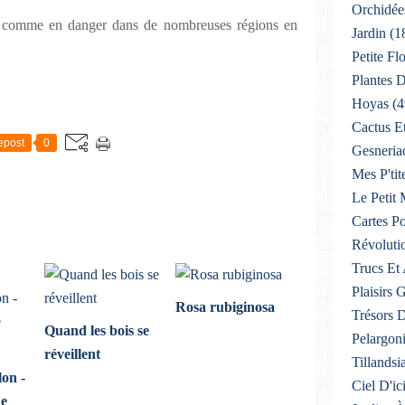
Orchidée
ée comme en danger dans de nombreuses régions en
Jardin
(1
Petite F
Plantes D
Hoyas
(4
Cactus E
epost
0
Gesneria
Mes P'tit
Le Petit
Cartes Po
Révoluti
Trucs Et
Plaisirs
Rosa rubiginosa
Trésors 
Quand les bois se
Pelargon
réveillent
Tillandsi
on -
Ciel D'ic
de