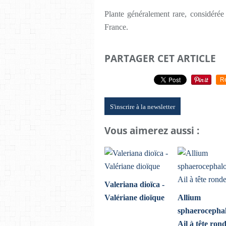
Plante généralement rare, considér
France.
PARTAGER CET ARTICLE
R
S'inscrire à la newsletter
Vous aimerez aussi :
Valeriana dioïca -
Valériane dioïque
Allium
sphaerocephal
Ail à tête ron