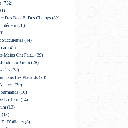
s
(732)
81)
lore Des Bois Et Des Champs
(82)
'intérieur
(78)
9)
t Succulentes
(44)
ceae
(41)
es Mains Ont Fait...
(39)
 Monde Du Jardin
(28)
stales
(24)
on Dans Les Placards
(23)
 Astuces
(20)
 Gourmands
(16)
De La Terre
(14)
ium
(13)
a
(13)
i Et D'ailleurs
(8)