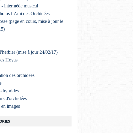
 - intermède musical
photos l’Ami des Orchidées
eae (page en cours, mise à jour le
15)
l'herbier (mise à jour 24/02/17)
mes Hoyas
ation des orchidées
s
s hybrides
rs d'orchidées
a en images
ORIES