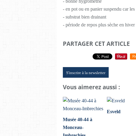
- bonne hygrométrie
- en pot ou en panier suspendu car les 
- substrat bien drainant
- période de repos plus sèche en hiver
PARTAGER CET ARTICLE
R
S'inscrire à la newsletter
Vous aimerez aussi :
Esveld
Musée 40-44 à
Monceau-
Imbrechies