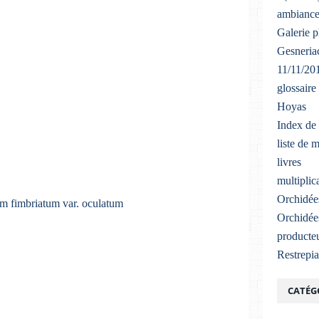
ambiance
Galerie 
Gesneriac
11/11/20
glossaire
Hoyas
Index de 
liste de 
livres
multiplic
Orchidée
Orchidée
producteu
Restrepi
CATÉG