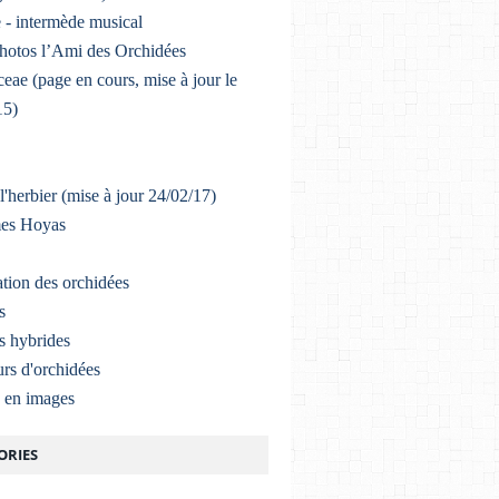
 - intermède musical
photos l’Ami des Orchidées
eae (page en cours, mise à jour le
15)
l'herbier (mise à jour 24/02/17)
mes Hoyas
ation des orchidées
s
s hybrides
rs d'orchidées
a en images
ORIES