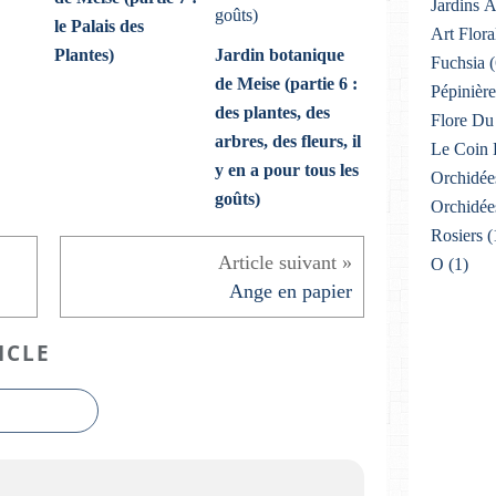
Jardins 
le Palais des
Art Flora
Plantes)
Jardin botanique
Fuchsia
(
de Meise (partie 6 :
Pépinière
des plantes, des
Flore Du 
arbres, des fleurs, il
Le Coin 
y en a pour tous les
Orchidée
goûts)
Orchidée
Rosiers
(
O
(1)
Ange en papier
ICLE