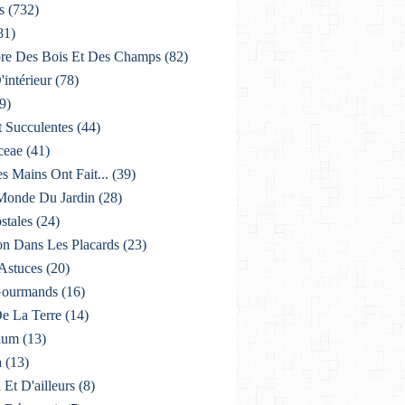
s
(732)
81)
lore Des Bois Et Des Champs
(82)
'intérieur
(78)
9)
t Succulentes
(44)
ceae
(41)
es Mains Ont Fait...
(39)
 Monde Du Jardin
(28)
stales
(24)
on Dans Les Placards
(23)
 Astuces
(20)
 Gourmands
(16)
De La Terre
(14)
ium
(13)
a
(13)
i Et D'ailleurs
(8)