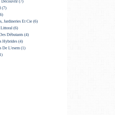
À Découvrir
(7)
l
(7)
6)
s, Jardineries Et Cie
(6)
Littoral
(6)
Des Débutants
(4)
s Hybrides
(4)
s De L'esem
(1)
1)