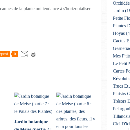
Orchidée
cannes de la plante ont tendance à s'horizontaliser
Jardin
(1
Petite F
Plantes D
Hoyas
(4
Cactus E
Gesneria
epost
0
Mes P'tit
Le Petit
Cartes Po
Révoluti
Trucs Et
Plaisirs
Trésors 
Pelargon
Tillandsi
Jardin botanique
Ciel D'ic
de Meise (partie 7 :