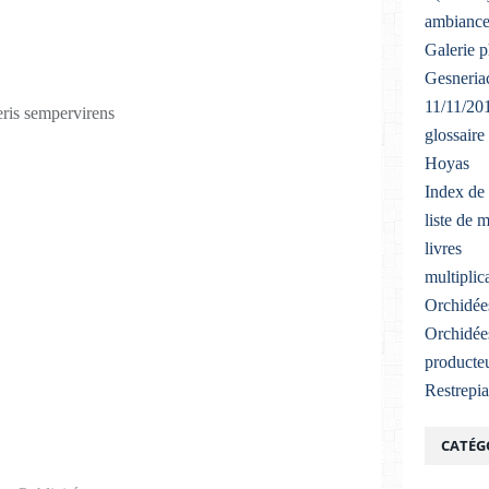
ambiance
Galerie 
Gesneriac
11/11/20
eris sempervirens
glossaire
Hoyas
Index de 
liste de 
livres
multiplic
Orchidée
Orchidée
producteu
Restrepi
CATÉG