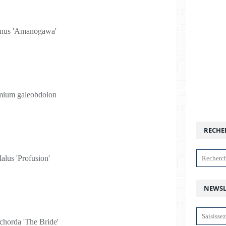
nus 'Amanogawa'
ium galeobdolon
RECHE
alus 'Profusion'
NEWSL
horda 'The Bride'