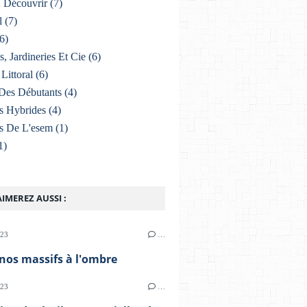
À Découvrir
(7)
l
(7)
6)
s, Jardineries Et Cie
(6)
Littoral
(6)
Des Débutants
(4)
s Hybrides
(4)
s De L'esem
(1)
1)
IMEREZ AUSSI :
023
…
 nos massifs à l'ombre
023
…