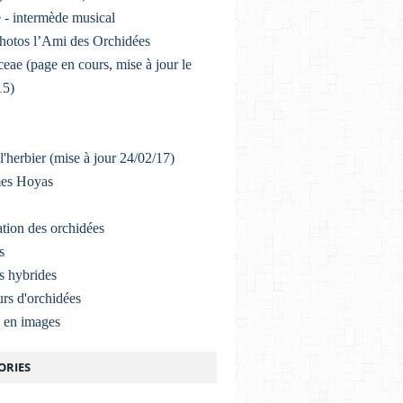
 - intermède musical
photos l’Ami des Orchidées
eae (page en cours, mise à jour le
15)
l'herbier (mise à jour 24/02/17)
mes Hoyas
ation des orchidées
s
s hybrides
rs d'orchidées
a en images
ORIES