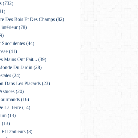
s
(732)
81)
lore Des Bois Et Des Champs
(82)
'intérieur
(78)
9)
t Succulentes
(44)
ceae
(41)
es Mains Ont Fait...
(39)
 Monde Du Jardin
(28)
stales
(24)
on Dans Les Placards
(23)
 Astuces
(20)
 Gourmands
(16)
De La Terre
(14)
ium
(13)
a
(13)
i Et D'ailleurs
(8)