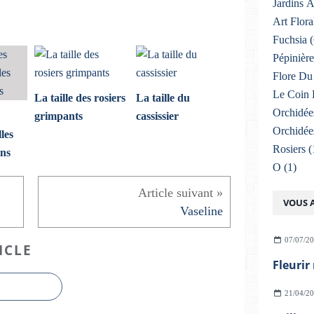
Jardins 
Art Flora
Fuchsia
(
Pépinière
Flore Du 
Le Coin 
La taille des rosiers
La taille du
Orchidée
grimpants
cassissier
Orchidée
lles
Rosiers
(
ins
O
(1)
VOUS A
Vaseline
07/07/2
ICLE
Fleurir
21/04/2