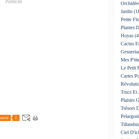
Publicité
Orchidée
Jardin
(1
Petite F
Plantes D
Hoyas
(4
Cactus E
Gesneria
Mes P'tit
Le Petit
Cartes Po
Révoluti
Trucs Et
Plaisirs
Trésors 
Pelargon
epost
0
Tillandsi
Ciel D'ic