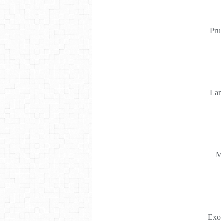
Pru
Lam
M
Exoc