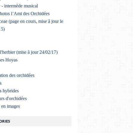
 - intermède musical
photos l’Ami des Orchidées
eae (page en cours, mise à jour le
15)
l'herbier (mise à jour 24/02/17)
mes Hoyas
ation des orchidées
s
s hybrides
rs d'orchidées
a en images
ORIES