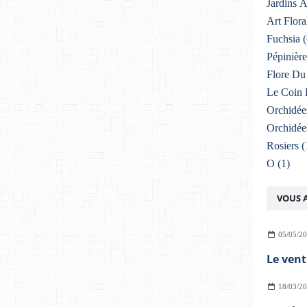
Jardins 
Art Flora
Fuchsia
(
Pépinière
Flore Du 
Le Coin 
Orchidée
Orchidée
Rosiers
(
O
(1)
VOUS A
05/05/2
18/03/2