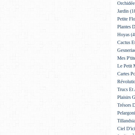
Orchidée
Jardin
(1
Petite F
Plantes D
Hoyas
(4
Cactus E
Gesneria
Mes P'tit
Le Petit
Cartes Po
Révoluti
Trucs Et
Plaisirs
Trésors 
Pelargon
Tillandsi
Ciel D'ic