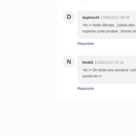
D
daphne44
13/06/2012 09:09
<br /> Hello Miniqie , j'allais d
superbe carte postale . bonne jo
Répondre
N
Nini68
12/06/2012 22:18
<br /> On dirait une peinture ! jol
soirée<br />
Répondre