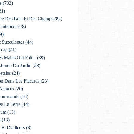
s
(732)
81)
lore Des Bois Et Des Champs
(82)
'intérieur
(78)
9)
t Succulentes
(44)
ceae
(41)
es Mains Ont Fait...
(39)
 Monde Du Jardin
(28)
stales
(24)
on Dans Les Placards
(23)
 Astuces
(20)
 Gourmands
(16)
De La Terre
(14)
ium
(13)
a
(13)
i Et D'ailleurs
(8)