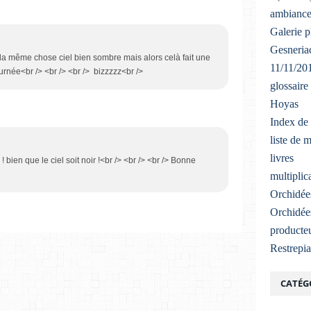
ambiance
Galerie 
Gesneriac
ire la même chose ciel bien sombre mais alors celà fait une
11/11/20
urnée<br /> <br /> <br /> bizzzzz<br />
glossaire
Hoyas
Index de 
liste de 
livres
i ! bien que le ciel soit noir !<br /> <br /> <br /> Bonne
multiplic
Orchidée
Orchidée
producteu
Restrepi
CATÉG