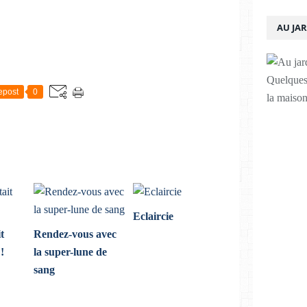
AU JA
Quelques 
epost
0
la maison
Eclaircie
t
Rendez-vous avec
!
la super-lune de
sang