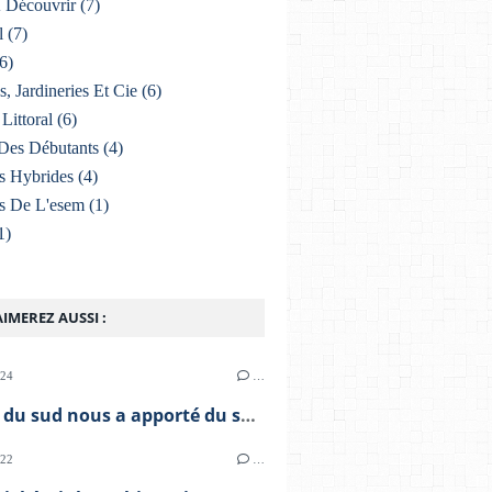
À Découvrir
(7)
l
(7)
6)
s, Jardineries Et Cie
(6)
Littoral
(6)
Des Débutants
(4)
s Hybrides
(4)
s De L'esem
(1)
1)
IMEREZ AUSSI :
024
…
Le vent du sud nous a apporté du sable
022
…