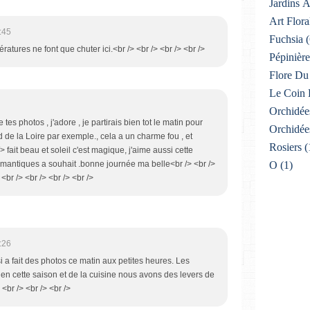
Jardins 
Art Flora
:45
Fuchsia
(
ératures ne font que chuter ici.<br /> <br /> <br /> <br />
Pépinière
Flore Du 
Le Coin 
Orchidée
tes photos , j'adore , je partirais bien tot le matin pour
Orchidée
d de la Loire par exemple., cela a un charme fou , et
Rosiers
(
 fait beau et soleil c'est magique, j'aime aussi cette
omantiques a souhait .bonne journée ma belle<br /> <br />
O
(1)
<br /> <br /> <br /> <br />
:26
si a fait des photos ce matin aux petites heures. Les
en cette saison et de la cuisine nous avons des levers de
 <br /> <br /> <br />