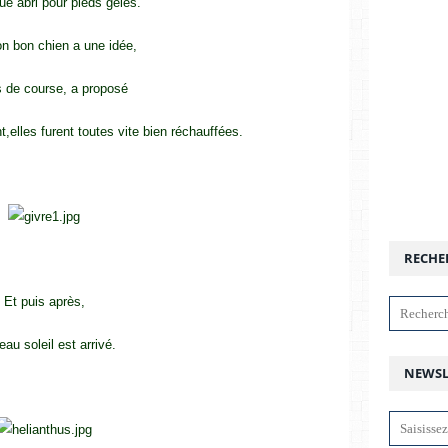
ue abri pour pieds gelés.
n bon chien a une idée,
 de course, a proposé
,elles furent toutes vite bien réchauffées.
RECHE
Et puis après,
au soleil est arrivé.
NEWSL