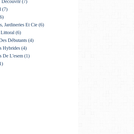
À Découvrir
(7)
l
(7)
6)
s, Jardineries Et Cie
(6)
Littoral
(6)
Des Débutants
(4)
s Hybrides
(4)
s De L'esem
(1)
1)