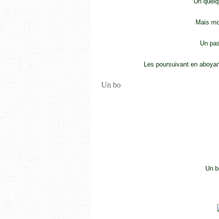
Un quelq
Mais mo
Un pas
Les poursuivant en aboyant
Un bo
Un be