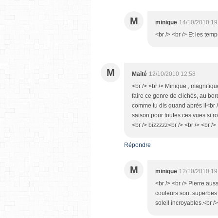
M
minique
14/10/2010 19
<br /> <br /> Et les temp
M
Maïté
12/10/2010 12:58
<br /> <br /> Minique , magnifique 
faire ce genre de clichés, au bor
comme tu dis quand après il<br />
saison pour toutes ces vues si r
<br /> bizzzzz<br /> <br /> <br /> 
Répondre
M
minique
12/10/2010 19
<br /> <br /> Pierre aus
couleurs sont superbes 
soleil incroyables.<br />