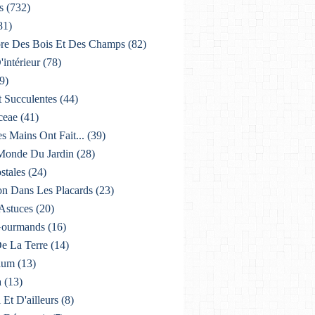
s
(732)
81)
lore Des Bois Et Des Champs
(82)
'intérieur
(78)
9)
t Succulentes
(44)
ceae
(41)
es Mains Ont Fait...
(39)
 Monde Du Jardin
(28)
stales
(24)
on Dans Les Placards
(23)
 Astuces
(20)
 Gourmands
(16)
De La Terre
(14)
ium
(13)
a
(13)
i Et D'ailleurs
(8)