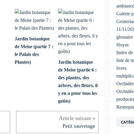
ambiance
Galerie 
Gesneriac
11/11/20
glossaire
Jardin botanique
Hoyas
de Meise (partie 7 :
Index de 
le Palais des
liste de 
Plantes)
Jardin botanique
livres
de Meise (partie 6 :
multiplic
des plantes, des
Orchidée
arbres, des fleurs, il
Orchidée
y en a pour tous les
producteu
goûts)
Restrepi
CATÉG
Petit sauvetage