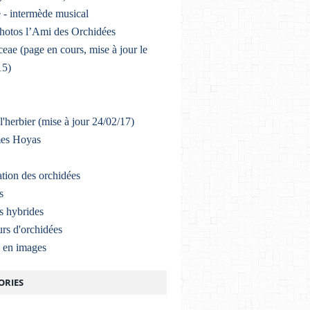
 - intermède musical
photos l’Ami des Orchidées
eae (page en cours, mise à jour le
15)
l'herbier (mise à jour 24/02/17)
mes Hoyas
ation des orchidées
s
s hybrides
rs d'orchidées
a en images
ORIES