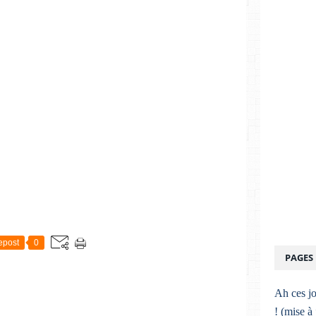
epost
0
PAGES
Ah ces jo
! (mise à