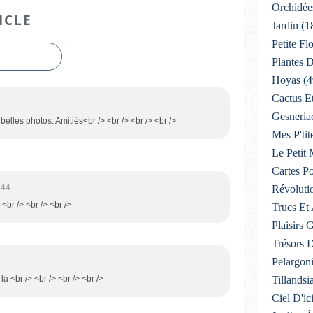
Orchidée
ICLE
Jardin
(1
Petite F
Plantes D
Hoyas
(4
Cactus E
Gesneria
 belles photos. Amitiés<br /> <br /> <br /> <br />
Mes P'tit
Le Petit
Cartes Po
:44
Révoluti
 <br /> <br /> <br />
Trucs Et
Plaisirs
Trésors 
Pelargon
 là <br /> <br /> <br /> <br />
Tillandsi
Ciel D'ic