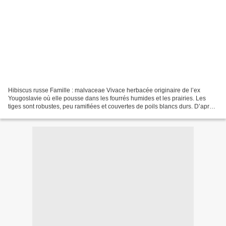
Hibiscus russe Famille : malvaceae Vivace herbacée originaire de l’ex
Yougoslavie où elle pousse dans les fourrés humides et les prairies. Les
tiges sont robustes, peu ramifiées et couvertes de poils blancs durs. D’après
la littérature la plante pourrait...