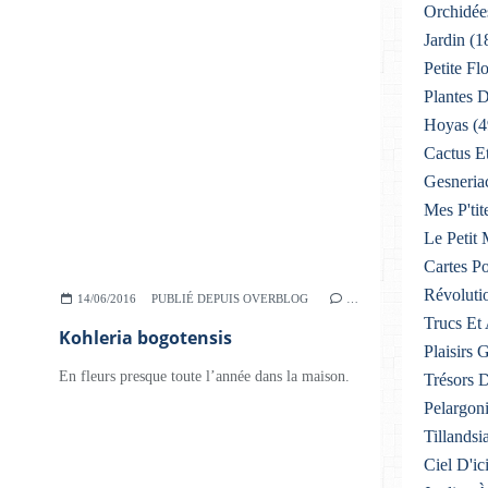
Orchidée
Jardin
(1
Petite F
Plantes D
Hoyas
(4
Cactus E
Gesneria
Mes P'tit
Le Petit
Cartes Po
Révoluti
14/06/2016
PUBLIÉ DEPUIS OVERBLOG
…
Trucs Et
Kohleria bogotensis
Plaisirs
En fleurs presque toute l’année dans la maison.
Trésors 
Pelargon
Tillandsi
Ciel D'ic