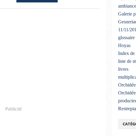
ambiance
Galerie 
Gesneriac
11/11/20
glossaire
Hoyas
Index de 
liste de 
livres
multiplic
Orchidée
Orchidée
producteu
Restrepi
Publicité
CATÉG