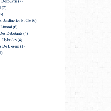
À Découvrir
(7)
l
(7)
6)
s, Jardineries Et Cie
(6)
Littoral
(6)
Des Débutants
(4)
s Hybrides
(4)
s De L'esem
(1)
1)