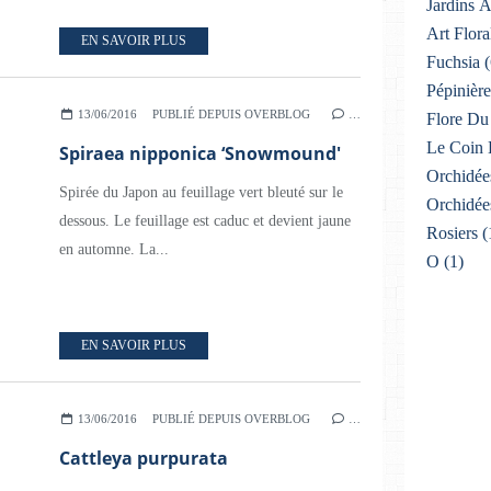
Jardins 
Art Flora
EN SAVOIR PLUS
Fuchsia
(
Pépinière
13/06/2016
PUBLIÉ DEPUIS OVERBLOG
…
Flore Du 
Le Coin 
Spiraea nipponica ‘Snowmound'
Orchidée
Spirée du Japon au feuillage vert bleuté sur le
Orchidée
dessous. Le feuillage est caduc et devient jaune
Rosiers
(
en automne. La...
O
(1)
EN SAVOIR PLUS
13/06/2016
PUBLIÉ DEPUIS OVERBLOG
…
Cattleya purpurata