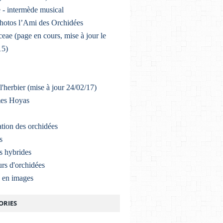
 - intermède musical
photos l’Ami des Orchidées
eae (page en cours, mise à jour le
15)
l'herbier (mise à jour 24/02/17)
mes Hoyas
ation des orchidées
s
s hybrides
rs d'orchidées
a en images
ORIES