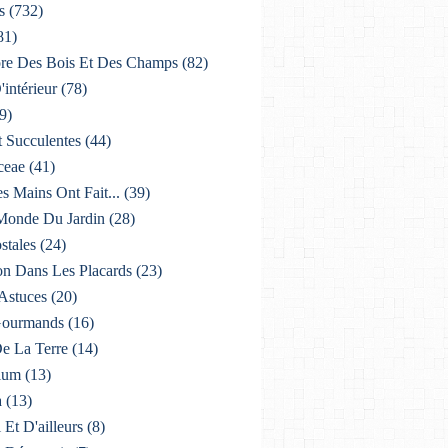
s
(732)
81)
lore Des Bois Et Des Champs
(82)
'intérieur
(78)
9)
t Succulentes
(44)
ceae
(41)
es Mains Ont Fait...
(39)
 Monde Du Jardin
(28)
stales
(24)
on Dans Les Placards
(23)
 Astuces
(20)
 Gourmands
(16)
De La Terre
(14)
ium
(13)
a
(13)
i Et D'ailleurs
(8)