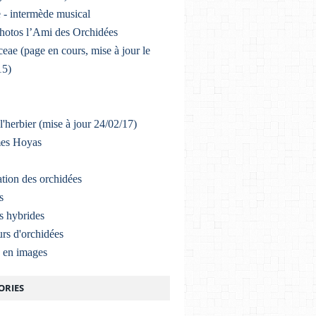
 - intermède musical
photos l’Ami des Orchidées
eae (page en cours, mise à jour le
15)
l'herbier (mise à jour 24/02/17)
mes Hoyas
ation des orchidées
s
s hybrides
rs d'orchidées
a en images
ORIES