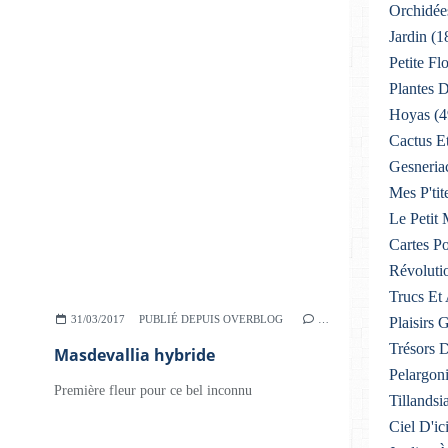
Orchidée
Jardin
(1
Petite F
Plantes D
Hoyas
(4
Cactus E
Gesneria
Mes P'tit
Le Petit
Cartes Po
Révoluti
Trucs Et
31/03/2017
PUBLIÉ DEPUIS OVERBLOG
…
Plaisirs
Trésors 
Masdevallia hybride
Pelargon
Première fleur pour ce bel inconnu
Tillandsi
Ciel D'ic