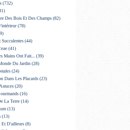
s
(732)
81)
lore Des Bois Et Des Champs
(82)
'intérieur
(78)
9)
t Succulentes
(44)
ceae
(41)
es Mains Ont Fait...
(39)
 Monde Du Jardin
(28)
stales
(24)
on Dans Les Placards
(23)
 Astuces
(20)
 Gourmands
(16)
De La Terre
(14)
ium
(13)
a
(13)
i Et D'ailleurs
(8)