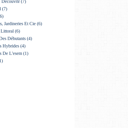
À Découvrir
(7)
l
(7)
6)
s, Jardineries Et Cie
(6)
Littoral
(6)
Des Débutants
(4)
s Hybrides
(4)
s De L'esem
(1)
1)