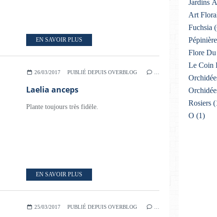
Jardins 
Art Flora
Fuchsia
(
Pépinière
EN SAVOIR PLUS
Flore Du 
Le Coin 
26/03/2017
PUBLIÉ DEPUIS OVERBLOG
…
Orchidée
Laelia anceps
Orchidée
Rosiers
(
Plante toujours très fidèle.
O
(1)
EN SAVOIR PLUS
25/03/2017
PUBLIÉ DEPUIS OVERBLOG
…