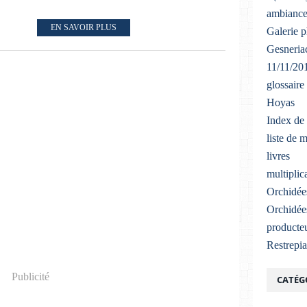
ambiance
EN SAVOIR PLUS
Galerie 
Gesneriac
11/11/20
glossaire
Hoyas
Index de 
liste de 
livres
multiplic
Orchidée
Orchidée
producteu
Restrepi
Publicité
CATÉG