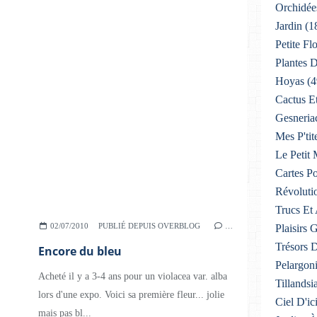
Orchidée
Jardin
(1
Petite F
Plantes D
Hoyas
(4
Cactus E
Gesneria
Mes P'tit
Le Petit
Cartes Po
Révoluti
Trucs Et
02/07/2010
PUBLIÉ DEPUIS OVERBLOG
…
Plaisirs
Trésors 
Encore du bleu
Pelargon
Acheté il y a 3-4 ans pour un violacea var. alba
Tillandsi
lors d'une expo. Voici sa première fleur... jolie
Ciel D'ic
mais pas bl...