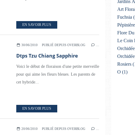
Jardins 
Art Flora
Fuchsia
(
Pépinière
EN SAVOIR PLUS
Flore Du 
Le Coin 
30/06/2010
PUBLIÉ DEPUIS OVERBLOG
…
Orchidée
Dtps Tzu Chiang Sapphire
Orchidée
Rosiers
(
Voici le début de floraison d'une petite merveille
O
(1)
pour qui aime les fleurs bleues. Les parents de
cet hybride...
EN SAVOIR PLUS
20/06/2010
PUBLIÉ DEPUIS OVERBLOG
…