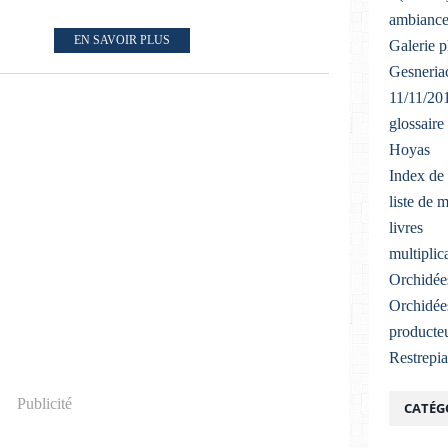
ambiance
EN SAVOIR PLUS
Galerie 
Gesneriac
11/11/20
glossaire
Hoyas
Index de 
liste de 
livres
multiplic
Orchidée
Orchidée
producteu
Restrepi
Publicité
CATÉG