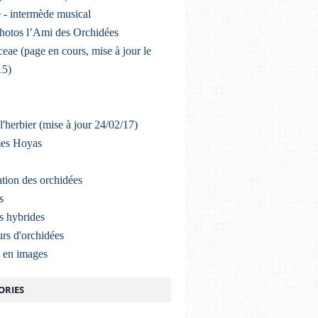
 - intermède musical
photos l’Ami des Orchidées
eae (page en cours, mise à jour le
15)
l'herbier (mise à jour 24/02/17)
mes Hoyas
ation des orchidées
s
s hybrides
rs d'orchidées
a en images
ORIES