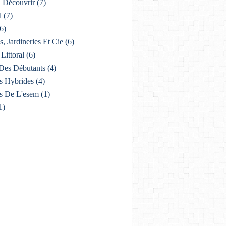
À Découvrir
(7)
l
(7)
6)
s, Jardineries Et Cie
(6)
Littoral
(6)
Des Débutants
(4)
s Hybrides
(4)
s De L'esem
(1)
1)