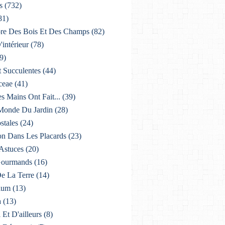
s
(732)
81)
lore Des Bois Et Des Champs
(82)
'intérieur
(78)
9)
t Succulentes
(44)
ceae
(41)
es Mains Ont Fait...
(39)
 Monde Du Jardin
(28)
stales
(24)
on Dans Les Placards
(23)
 Astuces
(20)
 Gourmands
(16)
De La Terre
(14)
ium
(13)
a
(13)
i Et D'ailleurs
(8)