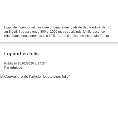
Epiphyte monopodial miniature originaire des Etats de Sao Paulo et de Rio
au Brésil. Il pousse entre 800 et 1000 mètres d'altitude. L'inflorescence
retombante peut porter jusqu'à 10 fleurs. La floraison est hivernale. Culture :
- La plante se plait en...
Lepanthes felis
Publié le 15/02/2020 à 17:37
Par
minique