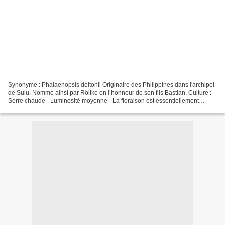
Synonyme : Phalaenopsis deltonii Originaire des Philippines dans l'archipel
de Sulu. Nommé ainsi par Röllke en l’honneur de son fils Bastian. Culture : -
Serre chaude - Luminosité moyenne - La floraison est essentiellement
printanière mais les plantes...