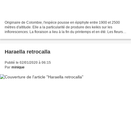
Originaire de Colombie, l'espèce pousse en épiphyte entre 1900 et 2500
mètres d'altitude. Elle a la particularité de produire des keikis sur les
inflorescences. La floraison a lieu à la fin du printemps et en été. Les fleurs
se succèdent sur la hampe...
Haraella retrocalla
Publié le 02/01/2020 à 06:15
Par
minique