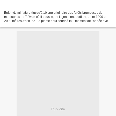
Epiphyte miniature (jusqu'à 10 cm) originaire des forêts brumeuses de
montagnes de Taïwan où il pousse, de façon monopodiale, entre 1000 et
2000 mètres d'altitude. La plante peut fleurir à tout moment de l'année avec
un parfum d'agrumes. Il demande la...
Publicité