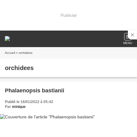
Publicité
MENU
Accueil
» orchidees
orchidees
Phalaenopsis bastianii
Publié le 16/01/2022 à 05:42
Par
minique