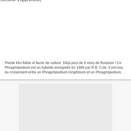
Plante très fidèle et facile de culture. Déjà plus de 6 mois de floraison ! Ce
Phragmipedium est un hybride enregistré en 1986 par R.B. Cole. Il est issu
du croisement entre un Phragmipedium longifolium et un Phragmipedium
sargentianum. Il demande une...