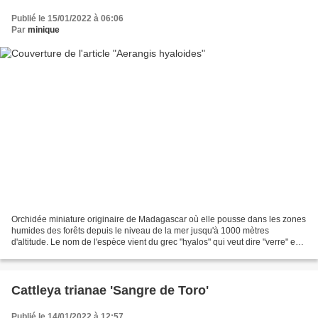
Publié le 15/01/2022 à 06:06
Par
minique
Orchidée miniature originaire de Madagascar où elle pousse dans les zones
humides des forêts depuis le niveau de la mer jusqu'à 1000 mètres
d'altitude. Le nom de l'espèce vient du grec "hyalos" qui veut dire "verre" en
référence à la blancheur et au scintillement...
Cattleya trianae 'Sangre de Toro'
Publié le 14/01/2022 à 12:57